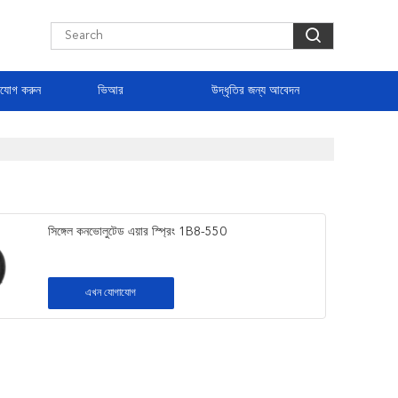
াযোগ করুন
ভিআর
উদ্ধৃতির জন্য আবেদন
সিঙ্গেল কনভোলুটেড এয়ার স্প্রিং 1B8-550
এখন যোগাযোগ