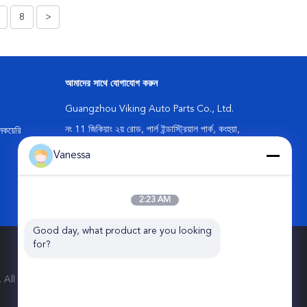
8
>
আমাদের সাথে যোগাযোগ করুন
Guangzhou Viking Auto Parts Co., Ltd.
নং 11 জিকিয়াং ২য় রোড, পার্ল ইন্ডাস্ট্রিয়াল পার্ক, কংহুয়া,
কয়েরি
গুয়াংজু সিটি, চীন
Vanessa
86-20-87866788
info@vkairspring.com
2:23 AM
Good day, what product are you looking 
for?
.. All Rights Reserved.