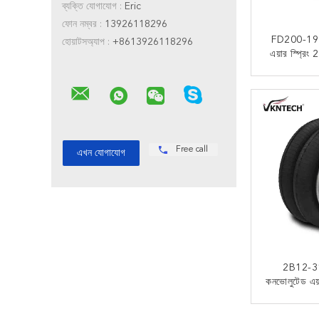
ব্যক্তি যোগাযোগ :
Eric
ফোন নম্বর :
13926118296
FD200-19 
হোয়াটসঅ্যাপ :
+8613926118296
এয়ার স্প্রি
সাসপেনশ
এখন
Free call
2B12-31
কনভোলুটেড এয়ার
W01-
এখন