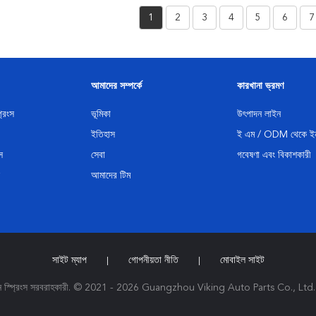
1
2
3
4
5
6
7
আমাদের সম্পর্কে
কারখানা ভ্রমণ
্রিংস
ভূমিকা
উৎপাদন লাইন
ইতিহাস
ই এম / ODM থেকে ইন
স
সেবা
গবেষণা এবং বিকাশকারী
আমাদের টিম
সাইট ম্যাপ
গোপনীয়তা নীতি
মোবাইল সাইট
|
|
েনশন স্প্রিংস সরবরাহকারী. © 2021 - 2026 Guangzhou Viking Auto Parts Co., Ltd