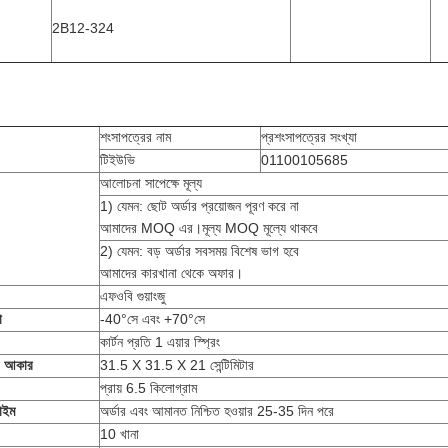
2B12-324
শংসাপত্রের নাম
প্রশংসাপত্রের সংখ্যা
টিইউভি
01100105685
আলোচনা সাপেক্ষে মূল্য
1) যেমন: ছোট অর্ডার প্রয়োজন পূরণ করে না
আমাদের MOQ এর।মূল্য MOQ মূল্যে থাকবে
2) যেমন: বড় অর্ডার সবসময় বিশেষ ভাগ হবে
আমাদের কারখানা থেকে অফার।
এফওবি গুয়াংজু
-40°সে এবং +70°সে
া
কার্টন প্রতি 1 এয়ার স্প্রিং
31.5 X 31.5 X 21 সেন্টিমিটার
র আকার
প্রায় 6.5 কিলোগ্রাম
অর্ডার এবং আমানত নিশ্চিত হওয়ার 25-35 দিন পরে
াইম
10 খানা