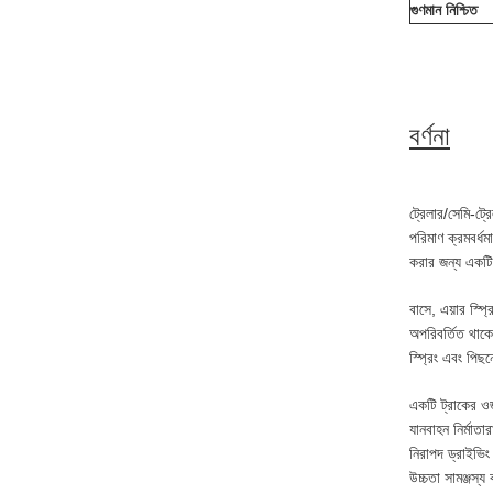
গুণমান নিশ্চিত
বর্ণনা
ট্রেলার/সেমি-ট্র
পরিমাণ ক্রমবর্ধম
করার জন্য একটি 
বাসে, এয়ার স্প্
অপরিবর্তিত থাকে
স্প্রিং এবং পিছন
একটি ট্রাকের ওজ
যানবাহন নির্মাতা
নিরাপদ ড্রাইভিং 
উচ্চতা সামঞ্জস্য