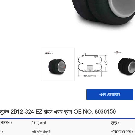
এখন যোগাযোগ
লুটেড 2B12-324 EZ রাইড এয়ার ব্যাগ OE NO. 8030150
 পরিমাণ :
10 টুকরো
মূল্য :
ণ :
কার্টন/প্যালেট
পরিশোধের শর্ত :