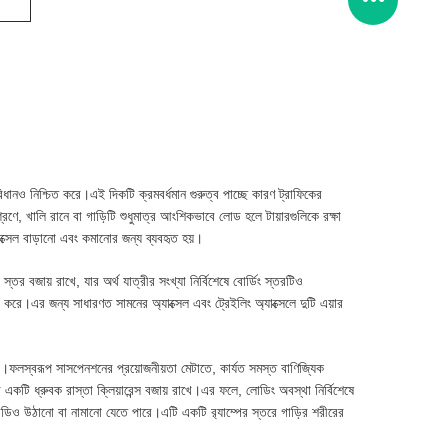
রিধানও নিশ্চিত করে।এই দিকটি ক্রমবর্ধমান গুরুত্ব পাচ্ছে কারণ ট্রাফিকের
িশ্রণে, খালি রানে বা গাড়িটি শুধুমাত্র আংশিকভাবে লোড হলে টায়ারগুলিকে রক্ষা
এক্সেল বাড়ানো এবং কমানোর জন্য ব্যবহৃত হয়।
তর বজায় রাখে, যার অর্থ যাত্রীর সংখ্যা নির্বিশেষে বোর্ডিং স্তরটিও
া করে।এর জন্য সাধারণত সামনের অ্যাক্সেল এবং ট্রেইলিং অ্যাক্সেলে দুটি এয়ার
।ফলস্বরূপ সাসপেনশনের প্রয়োজনীয়তা মেটাতে, কার্যত সমস্ত বাণিজ্যিক
 বডি একটি ধ্রুবক রাস্তা ক্লিয়ারেন্স বজায় রাখে।এর ফলে, লোডিং অবস্থা নির্বিশেষে
়ির বডিও উঠানো বা নামানো যেতে পারে।এটি একটি র‌্যাম্পের স্তরে গাড়ির শরীরের