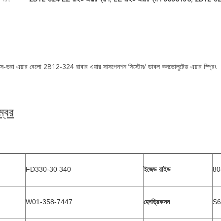
ভরা এয়ার বেলো 2B12-324 রাবার এয়ার সাসপেনশন সিস্টেম/ ডাবল কনভোলুটেড এয়ার স্প্রিং
্বর
FD330-30 340
80
ইজেড রাইড
W01-358-7447
S6
হেনড্রিকসন