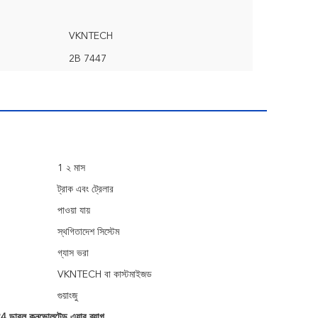
VKNTECH
2B 7447
1 ২ মাস
ট্রাক এবং ট্রেলার
পাওয়া যায়
স্থগিতাদেশ সিস্টেম
গ্যাস ভরা
VKNTECH বা কাস্টমাইজড
গুয়াংজু
ডাবল কনভোলুটেড এয়ার ব্যাগ