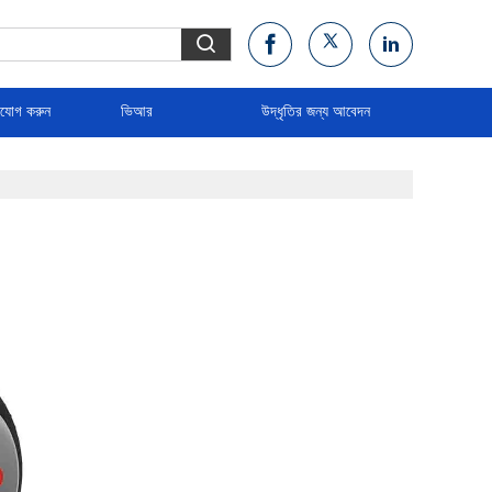
াযোগ করুন
ভিআর
উদ্ধৃতির জন্য আবেদন