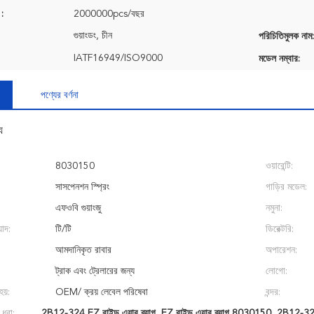
 :
2000000pcs/বছর
গুয়াংডং, চীন
পরিচিতিমুলক নাম:
IATF16949/ISO9000
মডেল নম্বার:
পণ্যের বর্ণনা
য
8030150
ওয়ারেন্টি:
সাসপেনশন স্প্রিং
গাড়ির মডেল:
এফওবি গুয়াংজু
নমুনা:
়াদ:
টি/টি
ডিরেক্টরি:
আমদানিকৃত রাবার
অপারেশন:
ট্রাক এবং ট্রেলারের জন্য
লোগো:
হয়:
OEM/ ক্রয় লেবেল পরিষেবা
বন্দর:
 ধরা:
2B12-324 EZ রাইড এয়ার ব্যাগ
,
EZ রাইড এয়ার ব্যাগ 8030150
,
2B12-324 