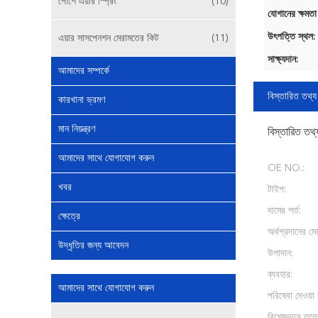
পোর্শে এয়ার স্প্রিং
(10)
যোগানের ক্ষমতা
উৎপত্তি স্থল:
এয়ার সাসপেনশন মেরামতের কিট
(11)
সাক্ষ্যদান:
আমাদের সম্পর্কে
বিস্তারিত তথ্য
কারখানা ভ্রমণ
মান নিয়ন্ত্রণ
বিস্তারিত তথ্
আমাদের সাথে যোগাযোগ করুন
OE NO.:
খবর
টাইপ:
দামের শর্ত:
ক্ষেত্রে
অর্থপ্রদানের মেয
উদ্ধৃতির জন্য আবেদন
উপাদান:
ব্যবহার:
আমাদের সাথে যোগাযোগ করুন
পরিষেবা দেওয়া 
বিশেষভাবে তুলে