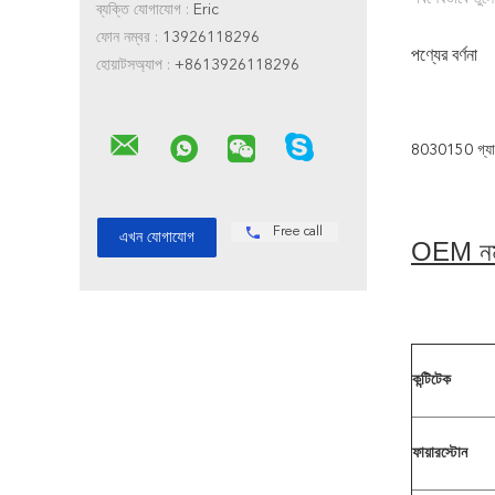
ব্যক্তি যোগাযোগ :
Eric
ফোন নম্বর :
13926118296
পণ্যের বর্ণনা
হোয়াটসঅ্যাপ :
+8613926118296
8030150 গ্যাস-
Free call
OEM নম
কন্টিটেক
ফায়ারস্টোন