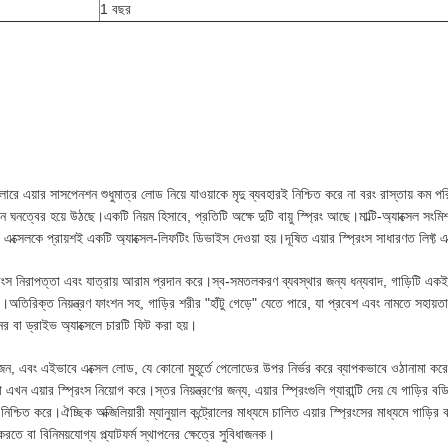
1 বছর
েলারে এয়ার সাসপেনশন শুধুমাত্র লোড নিয়ে যাওয়াকে মৃদু ব্যবহারই নিশ্চিত করে না বরং রাস্তায় কম প
ান ঘনত্বের হয়ে উঠছে।একটি নিয়ম হিসাবে, প্রতিটি অক্ষে দুটি বায়ু স্প্রিং আছে।মাল্টি-অ্যাক্সেল সংম
এক্সেলকে প্রায়শই একটি অ্যাক্সেল-লিফটিং ডিভাইস দেওয়া হয়।দূষিত এয়ার স্প্রিংস সাধারণত লিফ্ট 
রিংস নিরাপত্তা এবং যাত্রায় আরাম প্রদান করে।স্ব-সমতলকরণ ব্যবস্থার জন্য ধন্যবাদ, গাড়িটি একই স্
।অতিরিক্ত নিয়ন্ত্রণ ফাংশন সহ, গাড়ির শরীর "হাঁটু গেড়ে" যেতে পারে, যা প্রবেশ এবং নামতে সহায়ত
ের বা ড্রাইভ অ্যাক্সেলে চারটি ফিট করা হয়।
ন, এবং এইভাবে এক্সেল লোড, যে কোনো মুহূর্তে পেলোডের উপর নির্ভর করে ব্যাপকভাবে ওঠানামা করে
রা এখন এয়ার স্প্রিংস নিয়োগ করে।স্তর নিয়ন্ত্রণের জন্য, এয়ার স্প্রিংগুলি গ্যারান্টি দেয় যে গাড়ির
নিশ্চিত করে।ঐচ্ছিক অক্জিলিয়ারী ম্যানুয়াল কন্ট্রোলের মাধ্যমে চালিত এয়ার স্প্রিংসের মাধ্যমে গাড
 করতে বা বিনিময়যোগ্য প্ল্যাটফর্ম স্থাপনের ক্ষেত্রে সুবিধাজনক।