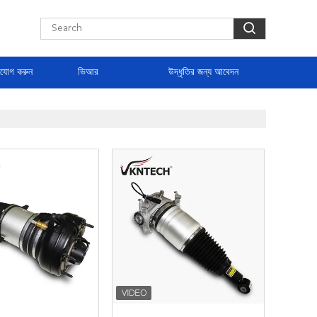
াযোগ করুন
ভিআর
উদ্ধৃতির জন্য আবেদন