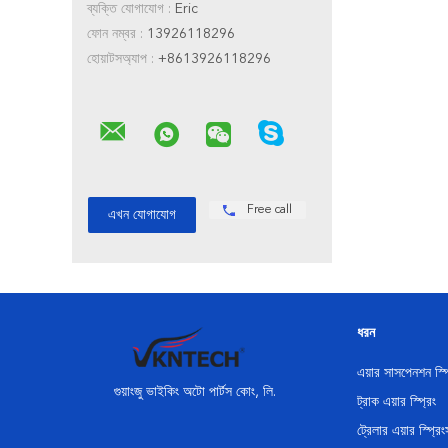
ব্যক্তি যোগাযোগ :
Eric
ফোন নম্বর :
13926118296
হোয়াটসঅ্যাপ :
+8613926118296
Free call
ধরন
এয়ার সাসপেনশন স্প
গুয়াংজু ভাইকিং অটো পার্টস কোং, লি.
ট্রাক এয়ার স্প্রিং
ট্রেলার এয়ার স্প্রিং