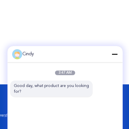
Cindy
3:47 AM
Good day, what product are you looking 
for?
আমাদের সাথে যোগাযোগ করুন
Guangzhou Viking Auto Parts Co., Ltd.
নং 11 জিকিয়াং ২য় রোড, পার্ল ইন্ডাস্ট্রিয়াল পার্ক, কংহুয়া,
কয়েরি
গুয়াংজু সিটি, চীন