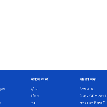
আমাদের সম্পর্কে
কারখানা ভ্রমণ
্রিংস
ভূমিকা
উৎপাদন লাইন
ইতিহাস
ই এম / ODM থেকে ইন
স
সেবা
গবেষণা এবং বিকাশকারী