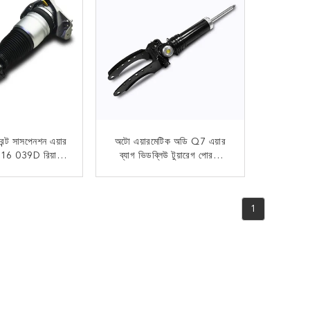
্ট সাসপেনশন এয়ার
অটো এয়ারমেটিক অডি Q7 এয়ার
616 039D রিয়ার
ব্যাগ ভিডব্লিউ টুয়ারেগ পোরশে
র শক শোষক
কেয়েন সামনের ডানদিকে 7L 8413
032H এর জন্য
 যোগাযোগ
এখন যোগাযোগ
1