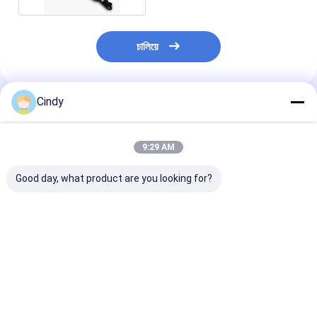
চালিয়ে
Cindy
প্রস্তাবিত পণ্য
9:29 AM
Good day, what product are you looking for?
AUDI Q7 ফ্রন্ট সাসপেনশন
VW TOUAREG 7P
অটো এয়ারমেটিক অড
এয়ার ব্যাগ 7L8 616 039D
7P6616020J গাড়ি অডি
এয়ার ব্যাগ ভিডব্লিউ টু
রিয়ার এয়ার শক শোষক
Q7 4L 2011 এর জন্য এয়ার
পোরশে কেয়েন সামনের
শক শোষক
7L 8413 032H এ
ভালো দাম
ভালো দাম
ভালো দাম