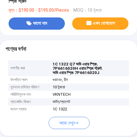
স্প্রিং স্ট্রুট
মূল্য：$190.00 - $195.00/Pieces
MOQ：10 টুকরো
ভালো দাম
এখন যোগাযোগ
পণ্যের বর্ণনা
,
1C 1322 Q7 অডি এয়ার স্প্রিং
লক্ষণীয় করা
,
7P6616020H এয়ার স্প্রিং স্ট্রুট
অডি এয়ার স্প্রিং 7P6616020J
উৎপত্তি স্থল
গুয়াংডং, চীন
ন্যূনতম চাহিদার পরিমাণ
10 টুকরো
পরিচিতিমুলক নাম
VKNTECH
প্যাকেজিং বিবরণ
কার্টন/প্যালেট
মডেল নম্বার
1C 1322
আরো দেখুন