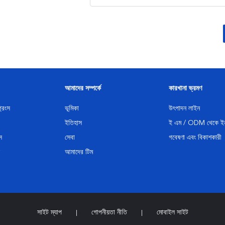
আমাদের সম্পর্কে
কারখানা ভ্রমণ
্রিংস
ভূমিকা
উৎপাদন লাইন
ইতিহাস
ই এম / ODM থেকে ইন
স
সেবা
গবেষণা এবং বিকাশকারী
আমাদের টিম
সাইট ম্যাপ
গোপনীয়তা নীতি
মোবাইল সাইট
|
|