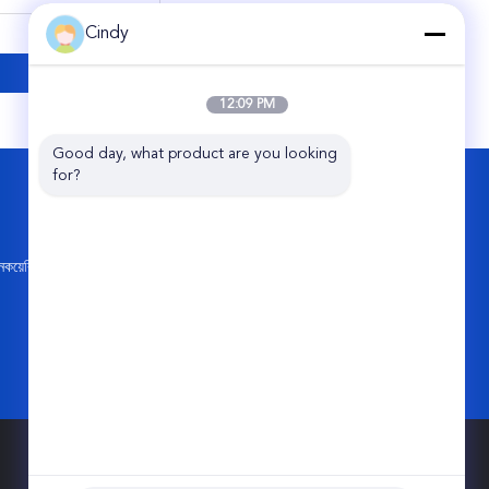
Cindy
12:09 PM
Good day, what product are you looking 
for?
আমাদের সাথে যোগাযোগ করুন
Guangzhou Viking Auto Parts Co., Ltd.
নং 11 জিকিয়াং ২য় রোড, পার্ল ইন্ডাস্ট্রিয়াল পার্ক, কংহুয়া,
কয়েরি
গুয়াংজু সিটি, চীন
86-20-87866788
info@vkairspring.com