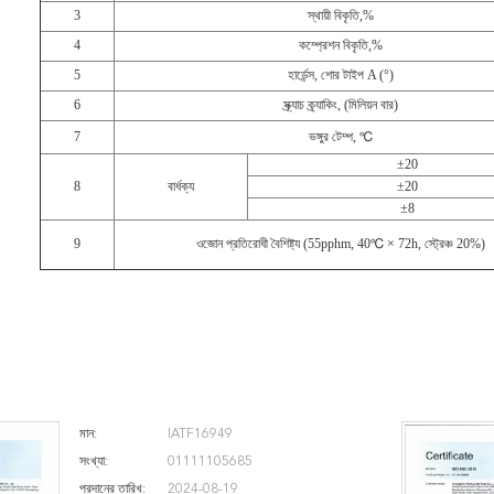
3
স্থায়ী বিকৃতি,%
4
কম্প্রেশন বিকৃতি,%
5
হার্ডেন্স, শোর টাইপ A (°)
6
স্ক্র্যাচ ক্র্যাকিং, (মিলিয়ন বার)
7
ভঙ্গুর টেম্প, ℃
±20
8
বার্ধক্য
±20
±8
9
ওজোন প্রতিরোধী বৈশিষ্ট্য (55pphm, 40℃ × 72h, স্ট্রেঞ্চ 20%)
মান:
IATF16949
সংখ্যা:
01111105685
প্রদানের তারিখ:
2024-08-19