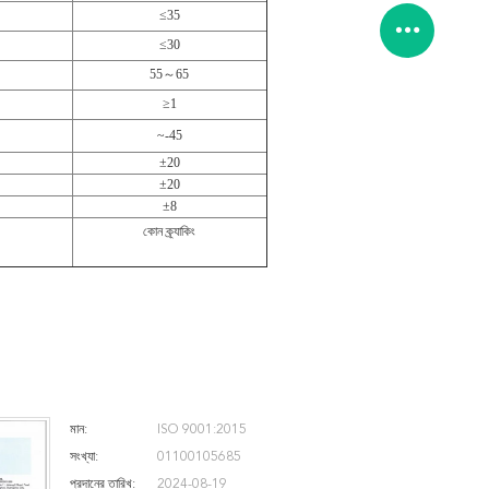
≤35
≤30
55～65
≥1
~-45
±20
±20
±8
কোন ক্র্যাকিং
মান:
ISO 9001:2015
সংখ্যা:
01100105685
প্রদানের তারিখ:
2024-08-19