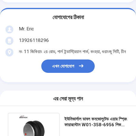
যোগাযোগের ঠিকানা
Mr. Eric
13926118296
নং 11 জিকিয়াং ২য় রোড, পার্ল ইন্ডাস্ট্রিয়াল পার্ক, কংহুয়া, গুয়াংজু সিটি, চীন
এখন যোগাযোগ
এর সেরা মূল্য পান
ইউনিভার্সাল ডাবল কনভোলুটেড এয়ার স্প্রিং
ফায়ারস্টোন W01-358-6956 পিকআপ
ট্রাক এয়ার ব্যাগ