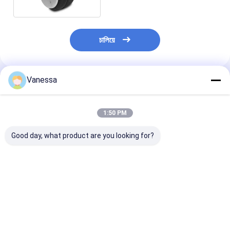
চালিয়ে
Vanessa
প্রস্তাবিত পণ্য
1:50 PM
Good day, what product are you looking for?
VKNTECH 1B7070
ট্রিপল কনভোলুটেড এয়ার স্প্রিং/
VKNTECH 3B7838 
CONVOLUTED AIR
এয়ার সাসপেনশন FT530-
করা এয়ার স্প্রিং প্রতি
SPRING REPLACE
35 436 / W01-358-
করুন Contitech
FS70-7 PICK UP AIR
7838 এয়ার ব্যাগ
FT530-35 436
SPRING material
Goodyear 3B1
ভালো দাম
ভালো দাম
ভালো দাম
bellow: NR
Firestone W01