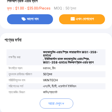
পিকআপ ট্রাক এয়ার ব্যাগ
মূল্য：$1.00 - $35.00/Pieces
MOQ：50 টুকরা
ভালো দাম
এখন যোগাযোগ
পণ্যের বর্ণনা
কনভোলুটেড এয়ার স্প্রিং ফায়ারস্টোন W01-358-
6956
লক্ষণীয় করা
,
,
ইউনিভার্সাল ডাবল কনভোলুটেড এয়ার স্প্রিং
W01-358-6956 পিকআপ ট্রাক এয়ার ব্যাগ
উৎপত্তি স্থল
গুয়াংডং, চীন
ন্যূনতম চাহিদার পরিমাণ
50 টুকরা
পরিচিতিমুলক নাম
VKNTECH
পরিশোধের শর্ত
এল/সি, টি/টি, ওয়েস্টার্ন ইউনিয়ন
প্যাকেজিং বিবরণ
কার্টন/প্যালেট
আরো দেখুন