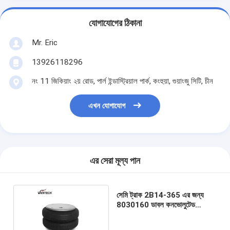
যোগাযোগের ঠিকানা
Mr. Eric
13926118296
নং 11 জিকিয়াং ২য় রোড, পার্ল ইন্ডাস্ট্রিয়াল পার্ক, কংহুয়া, গুয়াংজু সিটি, চীন
এখন যোগাযোগ
এর সেরা মূল্য পান
সেমি ট্রাক 2B14-365 এর জন্য
8030160 ডাবল কনভোলুটেড
গুডইয়ার এয়ারব্যাগ