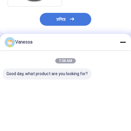
চালিয়ে
Vanessa
প্রস্তাবিত পণ্য
7:38 AM
Good day, what product are you looking for?
VKNTECH 1B7070
ট্রিপল কনভোলুটেড এয়ার স্প্রিং/
VKNTECH 3B7838 
CONVOLUTED AIR
এয়ার সাসপেনশন FT530-
করা এয়ার স্প্রিং প্রতি
SPRING REPLACE
35 436 / W01-358-
করুন Contitech
FS70-7 PICK UP AIR
7838 এয়ার ব্যাগ
FT530-35 436
SPRING material
Goodyear 3B1
ভালো দাম
ভালো দাম
ভালো দাম
bellow: NR
Firestone W01
7838 333C পিক আ