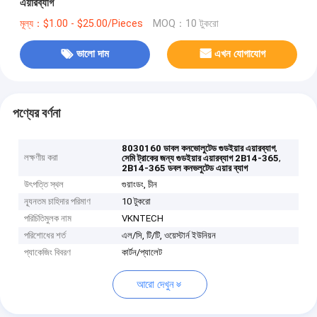
এয়ারব্যাগ
মূল্য：$1.00 - $25.00/Pieces
MOQ：10 টুকরো
ভালো দাম
এখন যোগাযোগ
পণ্যের বর্ণনা
,
8030160 ডাবল কনভোলুটেড গুডইয়ার এয়ারব্যাগ
লক্ষণীয় করা
,
সেমি ট্রাকের জন্য গুডইয়ার এয়ারব্যাগ 2B14-365
2B14-365 ডবল কনভলুটেড এয়ার ব্যাগ
উৎপত্তি স্থল
গুয়াংডং, চীন
ন্যূনতম চাহিদার পরিমাণ
10 টুকরো
পরিচিতিমুলক নাম
VKNTECH
পরিশোধের শর্ত
এল/সি, টি/টি, ওয়েস্টার্ন ইউনিয়ন
প্যাকেজিং বিবরণ
কার্টন/প্যালেট
আরো দেখুন