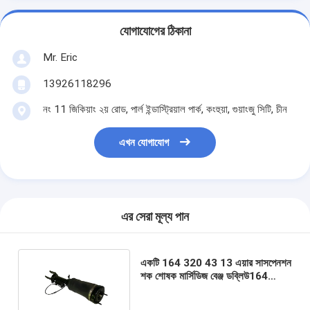
যোগাযোগের ঠিকানা
Mr. Eric
13926118296
নং 11 জিকিয়াং ২য় রোড, পার্ল ইন্ডাস্ট্রিয়াল পার্ক, কংহুয়া, গুয়াংজু সিটি, চীন
এখন যোগাযোগ
এর সেরা মূল্য পান
একটি 164 320 43 13 এয়ার সাসপেনশন
শক শোষক মার্সিডিজ বেঞ্জ ডব্লিউ164
জিএল/এমএল ক্লাসের জন্য