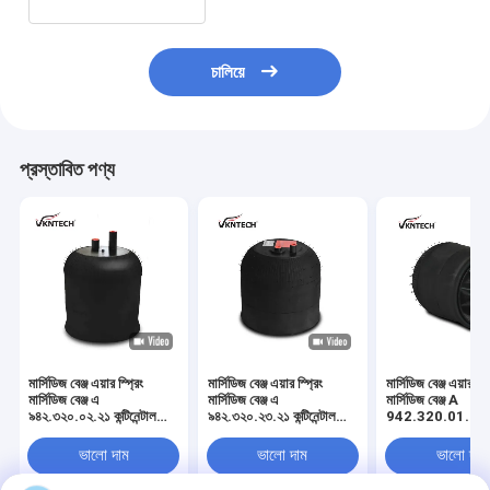
চালিয়ে
প্রস্তাবিত পণ্য
মার্সিডিজ বেঞ্জ এয়ার স্প্রিং
মার্সিডিজ বেঞ্জ এয়ার স্প্রিং
মার্সিডিজ বেঞ্জ এয়ার স্প্
মার্সিডিজ বেঞ্জ এ
মার্সিডিজ বেঞ্জ এ
মার্সিডিজ বেঞ্জ A
৯৪২.৩২০.০২.২১ কন্টিনেন্টাল
৯৪২.৩২০.২৩.২১ কন্টিনেন্টাল
942.320.01.21 কন্ট
৪৩৯০এনপি০২ গুডইয়ার ৯৫০৬
৪১৮৩এনপি২৪ বেঞ্জ
4390NP01 গুডইয়
মেটাল স্টিল পিস্টন প্রাকৃতিক
A9423202321
9505 ধাতু ইস্পাত পি
ভালো দাম
ভালো দাম
ভালো দাম
রাবার প্রতিস্থাপিত হয়েছে
প্রতিস্থাপিত হয়েছে
প্রাকৃতিক রাবার
Vkntech1K4102 দ্বারা
Vkntech1K4183-2
Vkntech1K4101 দ