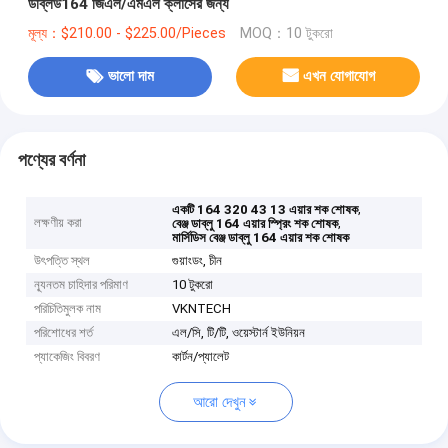
ডব্লিউ164 জিএল/এমএল ক্লাসের জন্য
মূল্য：$210.00 - $225.00/Pieces
MOQ：10 টুকরো
ভালো দাম
এখন যোগাযোগ
পণ্যের বর্ণনা
,
একটি 164 320 43 13 এয়ার শক শোষক
লক্ষণীয় করা
,
বেঞ্জ ডাব্লু 164 এয়ার স্প্রিং শক শোষক
মার্সিডিস বেঞ্জ ডাব্লু 164 এয়ার শক শোষক
উৎপত্তি স্থল
গুয়াংডং, চীন
ন্যূনতম চাহিদার পরিমাণ
10 টুকরো
পরিচিতিমুলক নাম
VKNTECH
পরিশোধের শর্ত
এল/সি, টি/টি, ওয়েস্টার্ন ইউনিয়ন
প্যাকেজিং বিবরণ
কার্টন/প্যালেট
আরো দেখুন