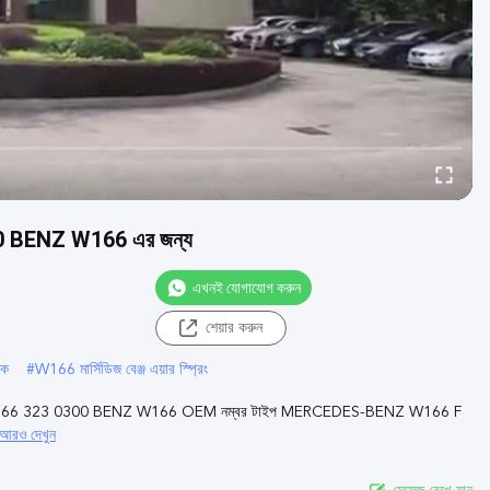
00 BENZ W166 এর জন্য
এখনই যোগাযোগ করুন
শেয়ার করুন
ষক
#
W166 মার্সিডিজ বেঞ্জ এয়ার স্প্রিং
র ফিট A 166 323 0300 BENZ W166 OEM নম্বর টাইপ MERCEDES-BENZ W166 F
আরও দেখুন