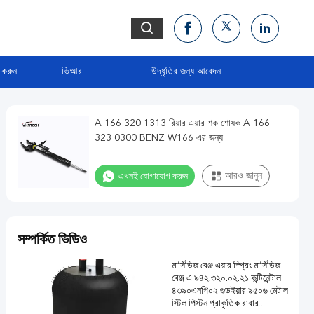
 করুন
ভিআর
উদ্ধৃতির জন্য আবেদন
A 166 320 1313 রিয়ার এয়ার শক শোষক A 166
323 0300 BENZ W166 এর জন্য
এখনই যোগাযোগ করুন
আরও জানুন
সম্পর্কিত ভিডিও
মার্সিডিজ বেঞ্জ এয়ার স্প্রিং মার্সিডিজ
বেঞ্জ এ ৯৪২.৩২০.০২.২১ কন্টিনেন্টাল
৪৩৯০এনপি০২ গুডইয়ার ৯৫০৬ মেটাল
স্টিল পিস্টন প্রাকৃতিক রাবার