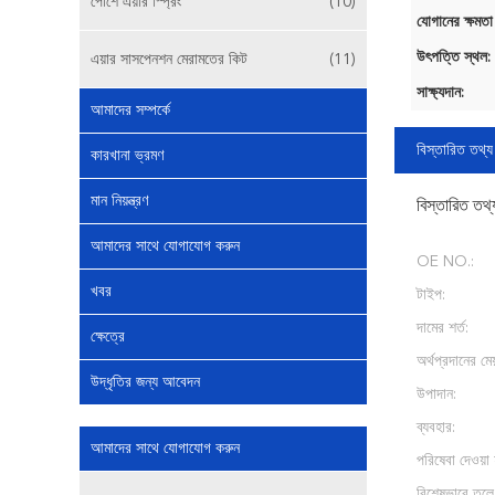
পোর্শে এয়ার স্প্রিং
(10)
যোগানের ক্ষমতা
উৎপত্তি স্থল:
এয়ার সাসপেনশন মেরামতের কিট
(11)
সাক্ষ্যদান:
আমাদের সম্পর্কে
বিস্তারিত তথ্য
কারখানা ভ্রমণ
মান নিয়ন্ত্রণ
বিস্তারিত তথ্
আমাদের সাথে যোগাযোগ করুন
OE NO.:
খবর
টাইপ:
দামের শর্ত:
ক্ষেত্রে
অর্থপ্রদানের মেয
উদ্ধৃতির জন্য আবেদন
উপাদান:
ব্যবহার:
আমাদের সাথে যোগাযোগ করুন
পরিষেবা দেওয়া 
বিশেষভাবে তুলে