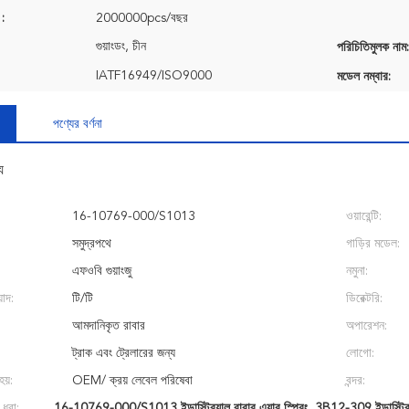
 :
2000000pcs/বছর
গুয়াংডং, চীন
পরিচিতিমুলক নাম:
IATF16949/ISO9000
মডেল নম্বার:
পণ্যের বর্ণনা
য
16-10769-000/S1013
ওয়ারেন্টি:
সমুদ্রপথে
গাড়ির মডেল:
এফওবি গুয়াংজু
নমুনা:
়াদ:
টি/টি
ডিরেক্টরি:
আমদানিকৃত রাবার
অপারেশন:
ট্রাক এবং ট্রেলারের জন্য
লোগো:
হয়:
OEM/ ক্রয় লেবেল পরিষেবা
বন্দর:
 ধরা:
16-10769-000/S1013 ইন্ডাস্ট্রিয়াল রাবার এয়ার স্প্রিং
,
3B12-309 ইন্ডাস্ট্রিয়