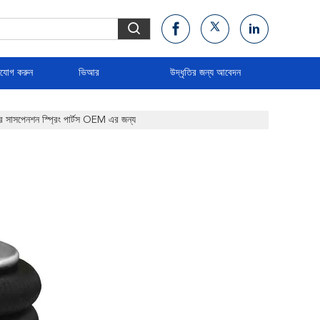
াযোগ করুন
ভিআর
উদ্ধৃতির জন্য আবেদন
 সাসপেনশন স্প্রিং পার্টস OEM এর জন্য