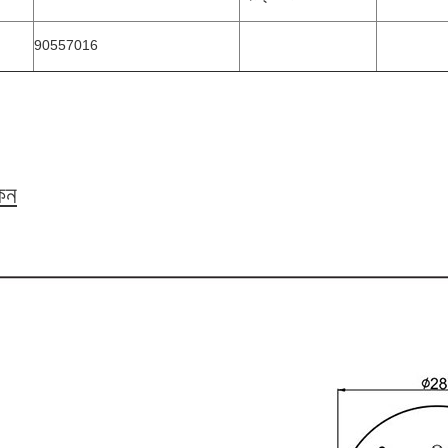
90557016
কন