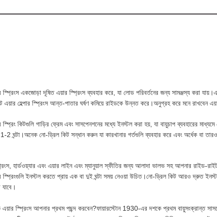
 স্প্রিংস একজোড়া দূষিত এয়ার স্প্রিংস ব্যবহার করে, যা লোড পরিবর্তনের জন্য সামঞ্জস্য করা 
ট এয়ার হেল্পার স্প্রিংস আন্ত-পাতার ঘর্ষণ কমিয়ে রাইডকে উন্নত করে।অনুগ্রহ করে মনে রাখবেন এয়
 স্প্রিং কিটগুলি গাড়ির ফ্রেম এবং সাসপেনশনের মধ্যে ইনস্টল করা হয়, যা বায়ুচাপ ব্যবহারের মাধ্যম
 1-2 ঘন্টা।
অনেক নো-ড্রিল কিট সন্ধান করুন যা কারখানার গর্তগুলি ব্যবহার করে এবং অর্ধেক বা তা
্প্রিংস, হার্ডওয়্যার এবং এয়ার লাইন এবং ম্যানুয়াল স্ফীতির জন্য আলাদা ভালভ সহ আপনার রাইড-
 স্প্রিংগুলি ইনস্টল করতে প্রায় এক বা দুই ঘন্টা সময় নেওয়া উচিত।নো-ড্রিল কিট আরও দ্রুত ইনস
া যাবে।
এয়ার স্প্রিংস আপনার প্রথম পছন্দ করবেন?ফায়ারস্টোন 1930-এর দশকে প্রথম বায়ুসংক্রান্ত সাস