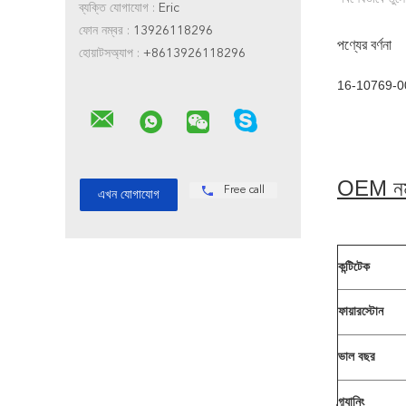
ব্যক্তি যোগাযোগ :
Eric
ফোন নম্বর :
13926118296
পণ্যের বর্ণনা
হোয়াটসঅ্যাপ :
+8613926118296
16-10769-000/S
OEM নম
Free call
কন্টিটেক
ফায়ারস্টোন
ভাল বছর
গ্র্যানিং