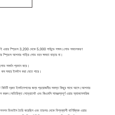
যায়।এই এয়ার স্প্রিংস 3,200 থেকে 5,000 পাউন্ডে সক্ষম।লোড সমতলকরণ
ার স্প্রিংস আপনার গাড়ির লোড বহন ক্ষমতা বাড়ায় না।
ে লোড সমর্থন প্রদান করে।
রও কম সময়ে ইনস্টল করা যেতে পারে।
রাইট কিটটি দ্রুত ইনস্টলেশনের জন্য প্রয়োজনীয় সমস্ত কিছুর সাথে আসে।আপনার
্টল করুন।অতিরিক্ত শেভ্রোলেট এবং জিএমসি সামঞ্জস্যপূর্ণ এয়ার অ্যাকসেসরিজ
পেনশন ডিভাইস তৈরি করেছিল এবং তারপর থেকে বিশ্বব্যাপী বাণিজ্যিক এয়ার