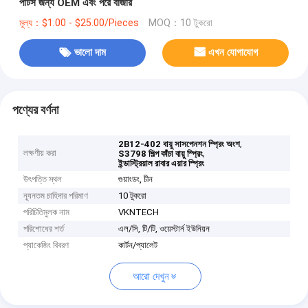
পার্টস জন্য OEM এবং পরে বাজার
মূল্য：$1.00 - $25.00/Pieces
MOQ：10 টুকরো
ভালো দাম
এখন যোগাযোগ
পণ্যের বর্ণনা
,
2B12-402 বায়ু সাসপেনশন স্প্রিং অংশ
লক্ষণীয় করা
,
S3798 শিল্প কাঁচা বায়ু স্প্রিং
ইন্ডাস্ট্রিয়াল রাবার এয়ার স্প্রিং
উৎপত্তি স্থল
গুয়াংডং, চীন
ন্যূনতম চাহিদার পরিমাণ
10 টুকরো
পরিচিতিমুলক নাম
VKNTECH
পরিশোধের শর্ত
এল/সি, টি/টি, ওয়েস্টার্ন ইউনিয়ন
প্যাকেজিং বিবরণ
কার্টন/প্যালেট
আরো দেখুন