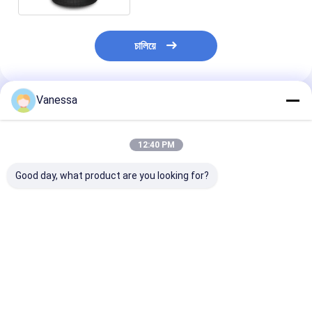
চালিয়ে
Vanessa
প্রস্তাবিত পণ্য
12:40 PM
Good day, what product are you looking for?
VKNTECH 1B7070
ট্রিপল কনভোলুটেড এয়ার স্প্রিং/
VKNTECH 3B7838 
CONVOLUTED AIR
এয়ার সাসপেনশন FT530-
করা এয়ার স্প্রিং প্রতি
SPRING REPLACE
35 436 / W01-358-
করুন Contitech
FS70-7 PICK UP AIR
7838 এয়ার ব্যাগ
FT530-35 436
SPRING material
Goodyear 3B1
ভালো দাম
ভালো দাম
ভালো দাম
bellow: NR
Firestone W01
7838 333C পিক আ