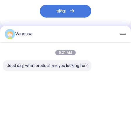
চালিয়ে
Vanessa
প্রস্তাবিত পণ্য
5:21 AM
Good day, what product are you looking for?
VKNTECH 1B7070
ট্রিপল কনভোলুটেড এয়ার স্প্রিং/
VKNTECH 3B7838 
CONVOLUTED AIR
এয়ার সাসপেনশন FT530-
করা এয়ার স্প্রিং প্রতি
SPRING REPLACE
35 436 / W01-358-
করুন Contitech
FS70-7 PICK UP AIR
7838 এয়ার ব্যাগ
FT530-35 436
SPRING material
Goodyear 3B1
ভালো দাম
ভালো দাম
ভালো দাম
bellow: NR
Firestone W01
7838 333C পিক আ
স্প্রিং উপাদান: NR