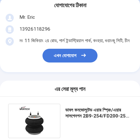
যোগাযোগের ঠিকানা
Mr. Eric
13926118296
নং 11 জিকিয়াং ২য় রোড, পার্ল ইন্ডাস্ট্রিয়াল পার্ক, কংহুয়া, গুয়াংজু সিটি, চীন
এখন যোগাযোগ
এর সেরা মূল্য পান
ডাবল কনভোলুটেড এয়ার স্প্রিং/এয়ার
সাসপেনশন 2B9-254/FD200-25
463 W01-358-6946