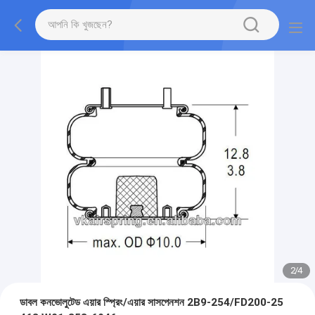
2
/
4
ডাবল কনভোলুটেড এয়ার স্প্রিং/এয়ার সাসপেনশন 2B9-254/FD200-25