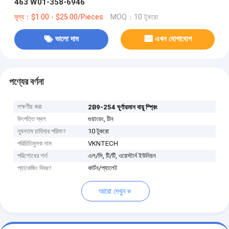
463 W01-358-6946
মূল্য：$1.00 - $25.00/Pieces
MOQ：10 টুকরো
ভালো দাম
এখন যোগাযোগ
পণ্যের বর্ণনা
লক্ষণীয় করা
2B9-254 ঘূর্ণায়মান বায়ু স্প্রিং
উৎপত্তি স্থল
গুয়াংডং, চীন
ন্যূনতম চাহিদার পরিমাণ
10 টুকরো
পরিচিতিমুলক নাম
VKNTECH
পরিশোধের শর্ত
এল/সি, টি/টি, ওয়েস্টার্ন ইউনিয়ন
প্যাকেজিং বিবরণ
কার্টন/প্যালেট
আরো দেখুন