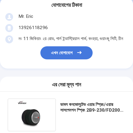
যোগাযোগের ঠিকানা
Mr. Eric
13926118296
নং 11 জিকিয়াং ২য় রোড, পার্ল ইন্ডাস্ট্রিয়াল পার্ক, কংহুয়া, গুয়াংজু সিটি, চীন
এখন যোগাযোগ
এর সেরা মূল্য পান
ডাবল কনভোলুটেড এয়ার স্প্রিং/এয়ার
সাসপেনশন স্প্রিং 2B9-230/FD200-
19 450 W01-358-6940