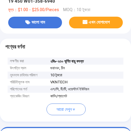
19 450 W01-358-6940
মূল্য：$1.00 - $25.00/Pieces
MOQ：10 টুকরো
ভালো দাম
এখন যোগাযোগ
পণ্যের বর্ণনা
লক্ষণীয় করা
২বি৯-২৩০ ঘূর্ণিত বায়ু বসন্ত
উৎপত্তি স্থল
গুয়াংডং, চীন
ন্যূনতম চাহিদার পরিমাণ
10 টুকরো
পরিচিতিমুলক নাম
VKNTECH
পরিশোধের শর্ত
এল/সি, টি/টি, ওয়েস্টার্ন ইউনিয়ন
প্যাকেজিং বিবরণ
কার্টন/প্যালেট
আরো দেখুন