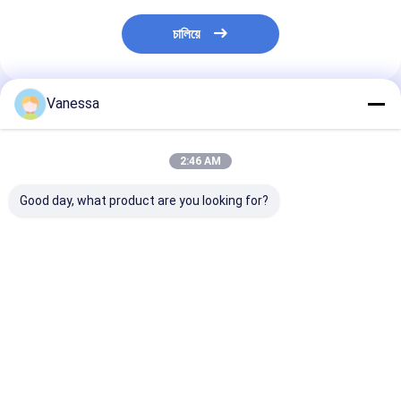
চালিয়ে
Vanessa
প্রস্তাবিত পণ্য
2:46 AM
Good day, what product are you looking for?
VKNTECH 1B7070
ট্রিপল কনভোলুটেড এয়ার স্প্রিং/
VKNTECH 3B7838 
CONVOLUTED AIR
এয়ার সাসপেনশন FT530-
করা এয়ার স্প্রিং প্রতি
SPRING REPLACE
35 436 / W01-358-
করুন Contitech
FS70-7 PICK UP AIR
7838 এয়ার ব্যাগ
FT530-35 436
SPRING material
Goodyear 3B1
ভালো দাম
ভালো দাম
ভালো দাম
bellow: NR
Firestone W01
7838 333C পিক আ
স্প্রিং উপাদান: NR