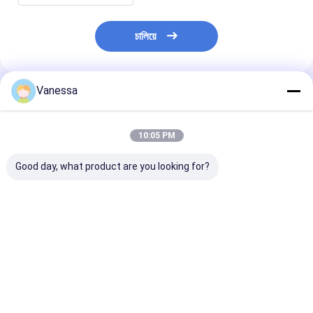
চালিয়ে
Vanessa
প্রস্তাবিত পণ্য
10:05 PM
Good day, what product are you looking for?
VKNTECH 1B7070
ট্রিপল কনভোলুটেড এয়ার স্প্রিং/
VKNTECH 3B7838 
CONVOLUTED AIR
এয়ার সাসপেনশন FT530-
করা এয়ার স্প্রিং প্রতি
SPRING REPLACE
35 436 / W01-358-
করুন Contitech
FS70-7 PICK UP AIR
7838 এয়ার ব্যাগ
FT530-35 436
SPRING material
Goodyear 3B1
ভালো দাম
ভালো দাম
ভালো দাম
bellow: NR
Firestone W01
7838 333C পিক আ
স্প্রিং উপাদান: NR