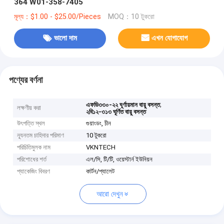
364 W01-358-7405
মূল্য：$1.00 - $25.00/Pieces
MOQ：10 টুকরো
ভালো দাম
এখন যোগাযোগ
পণ্যের বর্ণনা
,
এফডি৩৩০-২২ ঘূর্ণায়মান বায়ু বসন্ত
লক্ষণীয় করা
২বি১২-৩১৩ ঘূর্ণিত বায়ু বসন্ত
উৎপত্তি স্থল
গুয়াংডং, চীন
ন্যূনতম চাহিদার পরিমাণ
10 টুকরো
পরিচিতিমুলক নাম
VKNTECH
পরিশোধের শর্ত
এল/সি, টি/টি, ওয়েস্টার্ন ইউনিয়ন
প্যাকেজিং বিবরণ
কার্টন/প্যালেট
আরো দেখুন