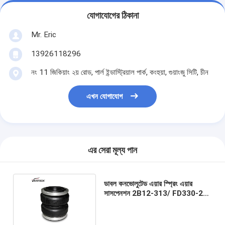
যোগাযোগের ঠিকানা
Mr. Eric
13926118296
নং 11 জিকিয়াং ২য় রোড, পার্ল ইন্ডাস্ট্রিয়াল পার্ক, কংহুয়া, গুয়াংজু সিটি, চীন
এখন যোগাযোগ
এর সেরা মূল্য পান
ডাবল কনভোলুটেড এয়ার স্প্রিং এয়ার
সাসপেনশন 2B12-313/ FD330-22
364 W01-358-7405