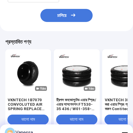
চালিয়ে
প্রস্তাবিত পণ্য
VKNTECH 1B7070
ট্রিপল কনভোলুটেড এয়ার স্প্রিং/
VKNTECH 3B7838 
CONVOLUTED AIR
এয়ার সাসপেনশন FT530-
করা এয়ার স্প্রিং প্রতি
SPRING REPLACE
35 436 / W01-358-
করুন Contitech
FS70-7 PICK UP AIR
7838 এয়ার ব্যাগ
FT530-35 436
SPRING material
Goodyear 3B1
ভালো দাম
ভালো দাম
ভালো দাম
bellow: NR
Firestone W01
7838 333C পিক আ
স্প্রিং উপাদান: NR
Vanessa