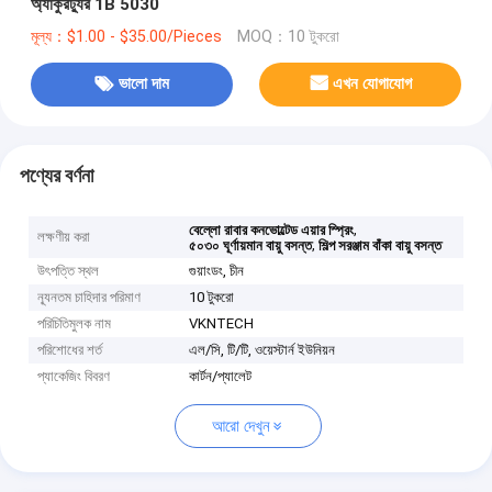
অ্যাকুরট্যুর 1B 5030
মূল্য：$1.00 - $35.00/Pieces
MOQ：10 টুকরো
ভালো দাম
এখন যোগাযোগ
পণ্যের বর্ণনা
,
বেল্লো রাবার কনভোল্টেড এয়ার স্প্রিং
লক্ষণীয় করা
,
৫০৩০ ঘূর্ণায়মান বায়ু বসন্ত
শিল্প সরঞ্জাম বাঁকা বায়ু বসন্ত
উৎপত্তি স্থল
গুয়াংডং, চীন
ন্যূনতম চাহিদার পরিমাণ
10 টুকরো
পরিচিতিমুলক নাম
VKNTECH
পরিশোধের শর্ত
এল/সি, টি/টি, ওয়েস্টার্ন ইউনিয়ন
প্যাকেজিং বিবরণ
কার্টন/প্যালেট
আরো দেখুন