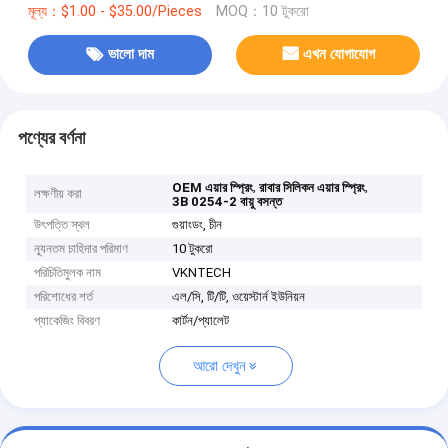
মূল্য：$1.00 - $35.00/Pieces
MOQ：10 টুকরো
ভালো দাম
এখন যোগাযোগ
পণ্যের বর্ণনা
,
,
OEM এয়ার স্প্রিং
রাবার সিলিকন এয়ার স্প্রিং
লক্ষণীয় করা
3B 0254-2 বায়ু বসন্ত
উৎপত্তি স্থল
গুয়াংডং, চীন
ন্যূনতম চাহিদার পরিমাণ
10 টুকরো
পরিচিতিমুলক নাম
VKNTECH
পরিশোধের শর্ত
এল/সি, টি/টি, ওয়েস্টার্ন ইউনিয়ন
প্যাকেজিং বিবরণ
কার্টন/প্যালেট
আরো দেখুন