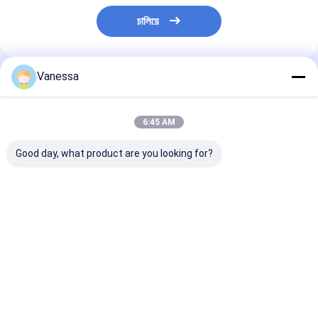
চালিয়ে
Vanessa
প্রস্তাবিত পণ্য
6:45 AM
Good day, what product are you looking for?
VKNTECH 1B7070
ট্রিপল কনভোলুটেড এয়ার স্প্রিং/
VKNTECH 3B7838 
CONVOLUTED AIR
এয়ার সাসপেনশন FT530-
করা এয়ার স্প্রিং প্রতি
SPRING REPLACE
35 436 / W01-358-
করুন Contitech
FS70-7 PICK UP AIR
7838 এয়ার ব্যাগ
FT530-35 436
SPRING material
Goodyear 3B1
ভালো দাম
ভালো দাম
ভালো দাম
bellow: NR
Firestone W01
7838 333C পিক আ
স্প্রিং উপাদান: NR