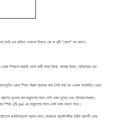
র থেকে তৈরি এবং ছবিতে দেখানো হিসাবে এক বা দুটি "বেলো" সহ আসে।
 এয়ার স্প্রিংস মাঝারি থেকে ভারী শুল্ক ট্রাক, কাজের ট্রাক, মোটরহোম এবং
ল কনভোলুটেড এয়ার স্প্রিং বিকল্প ব্যবহার করে তৈরি করা হয়।একক সংকোচিত এয়ার
 ব্যাগের তুলনায় কম বায়ুচাপের সাথে বেশি ওজন তুলতে দেয়।উদাহরণস্বরূপ,
ার স্প্রিং 25 psi এর বায়ুচাপের সাথে একই কাজ করতে পারে।
য সর্বোত্তম কনফিগারেশন প্রদান করে।আমাদের প্রকৌশলীরা সঠিক ব্যাগটি বেছে