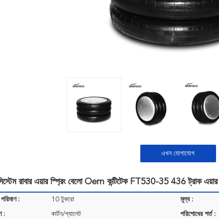
এখন যোগাযোগ
িস্টেম রাবার এয়ার স্প্রিং বেলো Oem কন্টিটেক FT530-35 436 ট্রাক এয়া
 পরিমাণ :
10 টুকরো
মূল্য :
ণ :
কার্টন/প্যালেট
পরিশোধের শর্ত :