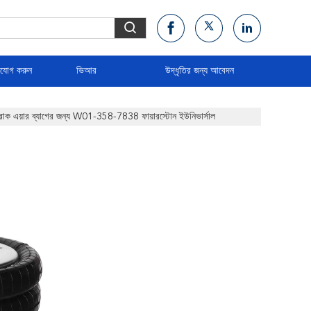
াযোগ করুন
ভিআর
উদ্ধৃতির জন্য আবেদন
রাক এয়ার ব্যাগের জন্য W01-358-7838 ফায়ারস্টোন ইউনিভার্সাল