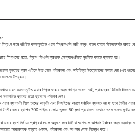
িংস:
 স্প্রিংস নামে পরিচিত কনভল্যুটেড এয়ার স্প্রিংসগুলি ভারী শুল্ক, ধাতব তারের রিইনফোর্সড রাবা
য়ার স্প্রিংসের মতো, ক্রিম্প রিংগুলি ব্যাগকে এন্ডক্যাপগুলিতে সুরক্ষিত করতে ব্যবহৃত হয়।
্প্রিংসের বৃহত্তর ব্যাস এটিকে উচ্চ লোড পরিচালনা এবং অতিরিক্ত উত্তোলনের ক্ষমতা দেয়।এই ধরনের
্য সবচেয়ে উপযুক্ত।
নে যেখানে ডবল কনভোলুটেড এয়ার স্প্রিং থাকার জন্য পর্যাপ্ত জায়গা নেই, প্যাকব্রেক কিটগুলি সিঙ্গে
িগুণ সংকোচিত ব্যাগের মতো ভ্রমণের পরিমাণ নেই।
য়ার ব্যাগগুলি শিল্পে তাদের আকৃতি এবং ডিজাইনের কারণে সর্বাধিক ব্যবহৃত হয় যা হাতা শৈলীর এয়ার
তা শৈলীর এয়ার ব্যাগের 700 পাউন্ডের লোড তুলতে 50 psi প্রয়োজন, সেখানে ডবল কনভোলুটেড এয়
রা এয়ার ব্যাগ নির্বাচন প্রক্রিয়া থেকে অনুমান করে নিই যা আপনাকে আপনার ট্রাকের জন্য সম্ভাব্
বচেয়ে আরামদায়ক যাত্রার গুণমান, পরিচালনা এবং আপনার লোড নিয়ন্ত্রণ করে।