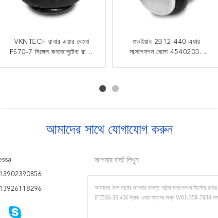
আমেরিকান ক্যারিয়ার 8003-009
VKNTECH রাবার এয়ার বেলো
গ্যাস ভরা ট্রিপল কনভোলুটেড এয়ার
গুডইয়ার 2B12-440 এয়ার
FS70-7 সিঙ্গেল কনভোলুটেড রাবার
এর জন্য W01-358-3403
স্প্রিং 3B14-356 গুডইয়ার এয়ার
সাসপেনশন বেলো 45402002
ফায়ারস্টোন ডাবল কনভোলুটেড এয়ার
এয়ারব্যাগ
ট্রাকের খুচরা যন্ত্রাংশের জন্য
বেলো
ব্যাগ
আমাদের সাথে যোগাযোগ করুন
ssa
আপনার বার্তা লিখুন
13902390856
13926118296