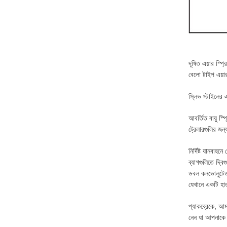
দূষিত এয়ার স্প্র
বেলো টাইপ এয়ার
স্লিভ স্টাইলের এ
আবর্তিত বায়ু স
ট্রেলারগুলির জন
নির্দিষ্ট যানবাহ
ব্যাগগুলিতে দ্ব
ডবল কনভোলুটেড এ
যেখানে একটি হা
প্যাকব্রেকে, আম
নেন যা আপনাকে স