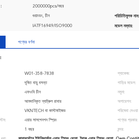
 :
2000000pcs/বছর
গুয়াংডং, চীন
পরিচিতিমুলক নাম:
IATF16949/ISO9000
মডেল নম্বার:
পণ্যের বর্ণনা
য
W01-358-7838
প্যাকেজ:
দূষিত বায়ু বসন্ত
গাড়ির মডেল:
এফওবি চীন
নমুনা:
আমদানিকৃত ন্যাট্রুল রাবার
অপারেশন:
VKNTECH বা কাস্টমাইজড
পরিষেবা দেওয়া 
্টেম:
এয়ার সাসপেনশন স্প্রিং
পণ্যের প্রকার:
1 বছর
বন্দর:
 ধরা:
ফায়ারস্টোন ইউনিভার্সাল এয়ার স্প্রিং বেলো
,
ট্রাক এয়ার স্প্রিং বেলো
,
Oem Contitec