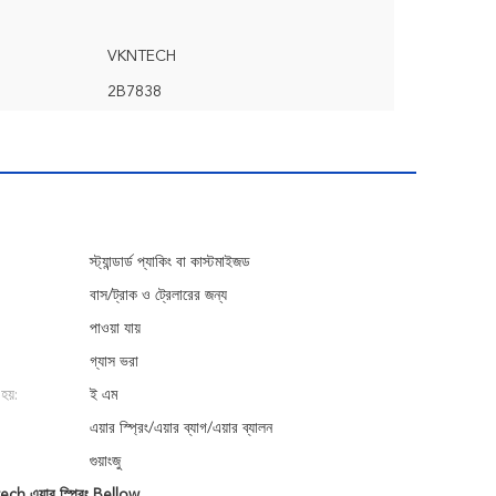
VKNTECH
2B7838
স্ট্যান্ডার্ড প্যাকিং বা কাস্টমাইজড
বাস/ট্রাক ও ট্রেলারের জন্য
পাওয়া যায়
গ্যাস ভরা
হয়:
ই এম
এয়ার স্প্রিং/এয়ার ব্যাগ/এয়ার ব্যালন
গুয়াংজু
h এয়ার স্প্রিং Bellow