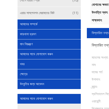
পোর্শে এয়ার স্প্রিং
(10)
যোগানের ক্ষমতা
উৎপত্তি স্থল:
এয়ার সাসপেনশন মেরামতের কিট
(11)
সাক্ষ্যদান:
আমাদের সম্পর্কে
বিস্তারিত তথ্য
কারখানা ভ্রমণ
মান নিয়ন্ত্রণ
বিস্তারিত তথ্
আমাদের সাথে যোগাযোগ করুন
মডেলের সংখ্যা:
খবর
নাম:
দামের শর্ত:
ক্ষেত্রে
উপাদান:
উদ্ধৃতির জন্য আবেদন
ব্র্যান্ড:
স্থগিতাদেশ সিস
আমাদের সাথে যোগাযোগ করুন
ওয়ারেন্টি:
বিশেষভাবে তুলে