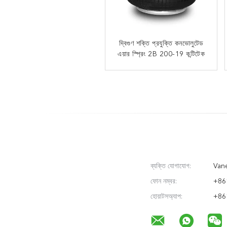
দ্বিগুণ শক্তি প্রযুক্তি কনভোলুটেড
পিকআপের জন্য IATF16949
এয়ার স্প্রিং 2B 200-19 কন্টিটেক
গ্যাস ভরা কনভোলুটেড এয়ার স্প্রিং
A01-760-0335 ফায়ারস্টোন
এয়ারব্যাগ
ব্যক্তি যোগাযোগ:
Vane
ফোন নম্বর:
+86
হোয়াটসঅ্যাপ:
+86