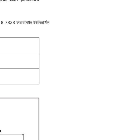
8-7838 ফায়ারস্টোন ইউনিভার্সাল