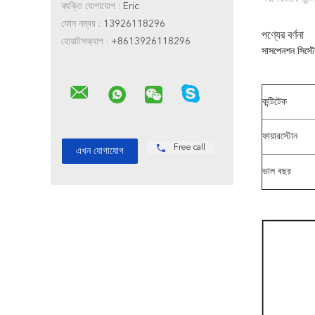
ব্যক্তি যোগাযোগ :
Eric
ফোন নম্বর :
13926118296
পণ্যের বর্ণনা
হোয়াটসঅ্যাপ :
+8613926118296
সাসপেনশন সিস্ট
কন্টিটেক
ফায়ারস্টোন
Free call
ভাল বছর