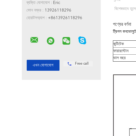
ব্যক্তি যোগাযোগ :
Eric
বিশেষভাবে তুলে
ফোন নম্বর :
13926118296
হোয়াটসঅ্যাপ :
+8613926118296
পণ্যের বর্ণনা
ট্রিপল কনভোলু
কন্টিটেক
ফায়ারস্টোন
ভাল বছর
Free call