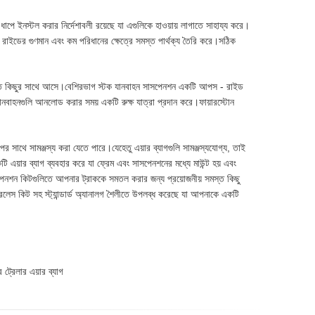
ধাপে ইনস্টল করার নির্দেশাবলী রয়েছে যা এগুলিকে হাওয়ায় লাগাতে সাহায্য করে।
াইডের গুণমান এবং কম পরিধানের ক্ষেত্রে সমস্ত পার্থক্য তৈরি করে।সঠিক
সমস্ত কিছুর সাথে আসে।বেশিরভাগ স্টক যানবাহন সাসপেনশন একটি আপস - রাইড
ানবাহনগুলি আনলোড করার সময় একটি রুক্ষ যাত্রা প্রদান করে।ফায়ারস্টোন
র সাথে সামঞ্জস্য করা যেতে পারে।যেহেতু এয়ার ব্যাগগুলি সামঞ্জস্যযোগ্য, তাই
এয়ার ব্যাগ ব্যবহার করে যা ফ্রেম এবং সাসপেনশনের মধ্যে মাউন্ট হয় এবং
পেনশন কিটগুলিতে আপনার ট্রাককে সমতল করার জন্য প্রয়োজনীয় সমস্ত কিছু
ারলেস কিট সহ স্ট্যান্ডার্ড অ্যানালগ শৈলীতে উপলব্ধ করেছে যা আপনাকে একটি
 ট্রেলার এয়ার ব্যাগ