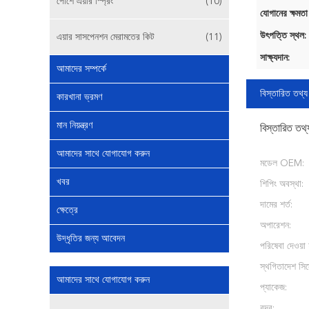
পোর্শে এয়ার স্প্রিং
(10)
যোগানের ক্ষমতা
উৎপত্তি স্থল:
এয়ার সাসপেনশন মেরামতের কিট
(11)
সাক্ষ্যদান:
আমাদের সম্পর্কে
বিস্তারিত তথ্য
কারখানা ভ্রমণ
মান নিয়ন্ত্রণ
বিস্তারিত তথ্
আমাদের সাথে যোগাযোগ করুন
মডেল OEM:
খবর
শিপিং অবস্থা:
দামের শর্ত:
ক্ষেত্রে
অপারেশন:
উদ্ধৃতির জন্য আবেদন
পরিষেবা দেওয়া 
স্থগিতাদেশ সিস
আমাদের সাথে যোগাযোগ করুন
প্যাকেজ:
বন্দর: