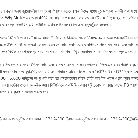
টল করার জন্য প্রয়োজনীয় সমস্ত হার্ডওয়্যার রয়েছে।এই কিটের মধ্যে বুলেট প্রুফ বন্ধনী এবং ধাপে 
 Wig Air Kit এর জন্য 40% কম বায়ুচাপ প্রয়োজন যার ফলে একটি নরম স্প্রিং হয়, যা চ্যাসিসে র
প রাখার জন্য হেলউইগ এই কিটটিতে এয়ার লাইন এবং ফিল মান অন্তর্ভুক্ত করেছে।
সপেনশন কিটগুলি আপনার ট্রাকের সাথে টোয়িং বা হাউলিংকে আরও নিরাপদ করার জন্য প্রয়োজনীয় 
চ্চ হাউলিং বা টোয়িং ক্ষমতা।হালকা যানবাহন লোড করার সময় খারাপভাবে পরিচালনা করে, এবং ভারী য
সপেনশন কিটগুলি আপসকে দূর করে, আপনাকে আপনার গাড়ির সম্ভাবনাকে সর্বাধিক করার অনুমতি দেয়।
াইড দেওয়ার সময় বিভিন্ন লোড এবং রাস্তার অবস্থার জন্য ক্ষতিপূরণ দিতে এয়ার ব্যাগগুলি বায়ুচাপে
হন করার সময় হ্যান্ডলিং এবং রাইডের আরাম বাড়াতে পারেন।হেভি ডিউটি ​​রাইড-রাইট স্প্রিংস একটি 
200 - 5,000 পাউন্ডের মধ্যে রেট করা হয়।ফায়ারস্টোন রাইড-রাইট অল-ইন-ওয়ান এয়ার ব্যাগ সাস
েছে।ফায়ারস্টোন তাদের অল-ইন-ওয়ান কিটগুলিকে একটি ইন-ক্যাব সুইচ/গেজ বা এয়ার কমান্ড F3 ওয়্য
আপনার বায়ুচাপ সামঞ্জস্য করতে দেয়।
পল কনভোলুটেড এয়ার ব্যাগ
3B12-300 ট্রিপল কনভলুটেড এয়ার ব্যাগ
3B12-300 ট্র্যাক্টর