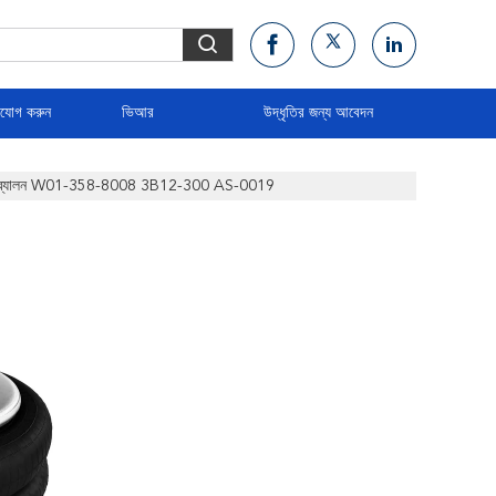
াযোগ করুন
ভিআর
উদ্ধৃতির জন্য আবেদন
 এয়ার ব্যালন W01-358-8008 3B12-300 AS-0019