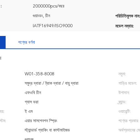
 :
2000000pcs/বছর
গুয়াংডং, চীন
পরিচিতিমুলক নাম:
IATF16949/ISO9000
মডেল নম্বার:
পণ্যের বর্ণনা
য
W01-358-8008
নমুনা:
সমুদ্র দ্বারা / ট্রাক দ্বারা / বায়ু দ্বারা
গাড়ির মডেল:
এফওবি চীন
উপাদান:
গ্যাস ভরা
ব্র্যান্ড:
হয়:
ই এম
ওয়ারেন্টি:
্টেম:
এয়ার সাসপেনশন স্প্রিং
পণ্যের প্রকার:
স্ট্যান্ডার্ড প্যাকিং বা কাস্টমাইজড
অর্থপ্রদানের মেয
গুয়াংজু