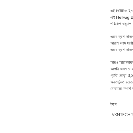
এই কিটটিতে ইনস্
এই Hellwig Big
পরিমাণে বায়ুচা
এয়ার ব্যাগ সা
আরাম বনাম সর্বো
এয়ার ব্যাগ সা
আরও আরামদায়ক র
আপনি অসম বোঝা ব
প্রতি জোড়া 3,
অন্তর্ভুক্ত রয়
বোতামের স্পর্শে 
ট্যাগ:
VKNTECH ট্রি