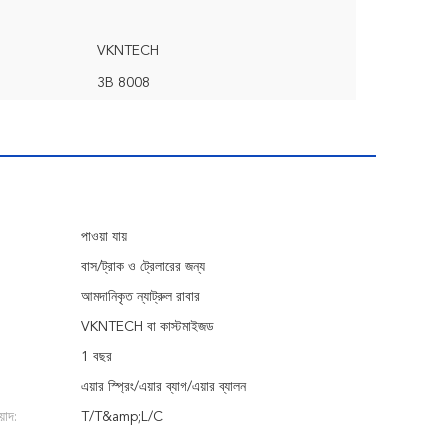
VKNTECH
3B 8008
পাওয়া যায়
বাস/ট্রাক ও ট্রেলারের জন্য
আমদানিকৃত ন্যাট্রুল রাবার
VKNTECH বা কাস্টমাইজড
1 বছর
এয়ার স্প্রিং/এয়ার ব্যাগ/এয়ার ব্যালন
়াদ:
T/T&amp;L/C