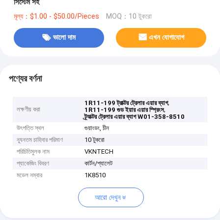
সিস্টেম সহ
মূল্য：$1.00 - $50.00/Pieces
MOQ：10 টুকরো
ভালো দাম
এখন যোগাযোগ
পণ্যের বর্ণনা
,
1R11-199 ট্রাক্টর ট্রেলার এয়ার ব্যাগ
লক্ষণীয় করা
,
1R11-199 গুড ইয়ার এয়ার স্প্রিংস
ট্র্যাক্টর ট্রেলার এয়ার ব্যাগ W01-358-8510
উৎপত্তি স্থল
গুয়াংডং, চীন
ন্যূনতম চাহিদার পরিমাণ
10 টুকরো
পরিচিতিমুলক নাম
VKNTECH
প্যাকেজিং বিবরণ
কার্টন/প্যালেট
মডেল নম্বার
1K8510
আরো দেখুন