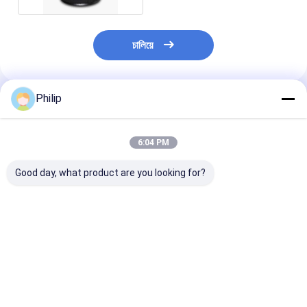
চালিয়ে
Philip
প্রস্তাবিত পণ্য
6:04 PM
Good day, what product are you looking for?
ট্রাক এয়ার স্প্রিং AIRTECH
ট্রাক এয়ার স্প্রিং V.I. 5 এর
ট্রাক এয়ার স্প্রিং V.
135182 AIRTECH
জন্য।001.832.067
জন্য।010.294.
34915-01 C
Contitech 4912NP08
GRANNING 15
BLACKTECH
Goodyear 1R13-713
Contitech 49
RML75026C6 গার্ট
সিএফ গামা 1T19E-4
Firestone W0
ভালো দাম
ভালো দাম
ভালো দাম
294.1.530 GART REF
VKNTECH 1K4912-S
8786 1T19L-1
C294/C NEOTEC ABM
দ্বারা প্রতিস্থাপিত পিস্টন ছাড়া
Goodyear 1R1