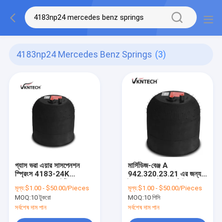
4183np24 Mercedes Benz Springs
(3)
গ্যাস ভরা এয়ার সাসপেনশন
মার্সিডিজ-বেঞ্জ A
স্প্রিংস 4183-24K
942.320.23.21 এর জন্য
4183NP24 মার্সিডিজ বেঞ্জ
ট্রাক এয়ার স্প্রিং কন্টিটেক
মূল্য:
$1.00 - $50.00/Pieces
মূল্য:
$1.00 - $50.00/Pieces
স্প্রিংস এ 942.320.23।
4183NP24 VKNTECH
MOQ:
10 টুকরো
MOQ:
10 পিসি
1K4183-2 দ্বারা
প্রতিস্থাপিত মার্সিডিজ-বেঞ্জ এয়ার
সর্বশেষ দাম পান
সর্বশেষ দাম পান
স্প্রিং অ্যাট্রোস MP2