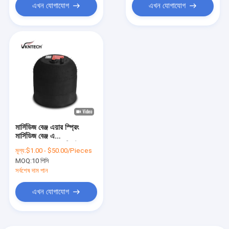
4183NP24
এখন যোগাযোগ
এখন যোগাযোগ
মার্সিডিজ বেঞ্জ এয়ার স্প্রিং
মার্সিডিজ বেঞ্জ এ
৯৪২.৩২০.২৩.২১ কন্টিনেন্টাল
মূল্য:
$1.00 - $50.00/Pieces
৪১৮৩এনপি২৪ বেঞ্জ
MOQ:
10 পিসি
A9423202321
প্রতিস্থাপিত হয়েছে
সর্বশেষ দাম পান
Vkntech1K4183-2 দ্বারা
এখন যোগাযোগ