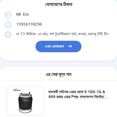
যোগাযোগের ঠিকানা
Mr. Eric
13926118296
নং 11 জিকিয়াং ২য় রোড, পার্ল ইন্ডাস্ট্রিয়াল পার্ক, কংহুয়া, গুয়াংজু সিটি, চীন
এখন যোগাযোগ
এর সেরা মূল্য পান
মালবাহী লাইনার এয়ার বেলো 9 10S-16 A
999 রাবার এয়ার স্প্রিং সাসপেনশন সিস্টেম/
ট্রাক পার্টস অ্যালয় পিস্টন W01-358-9781