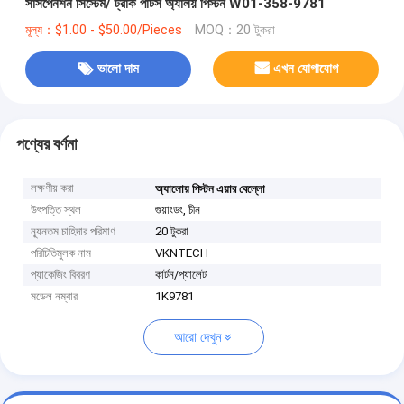
সাসপেনশন সিস্টেম/ ট্রাক পার্টস অ্যালয় পিস্টন W01-358-9781
মূল্য：$1.00 - $50.00/Pieces
MOQ：20 টুকরা
ভালো দাম
এখন যোগাযোগ
পণ্যের বর্ণনা
লক্ষণীয় করা
অ্যালোয় পিস্টন এয়ার বেল্লো
উৎপত্তি স্থল
গুয়াংডং, চীন
ন্যূনতম চাহিদার পরিমাণ
20 টুকরা
পরিচিতিমুলক নাম
VKNTECH
প্যাকেজিং বিবরণ
কার্টন/প্যালেট
মডেল নম্বার
1K9781
আরো দেখুন