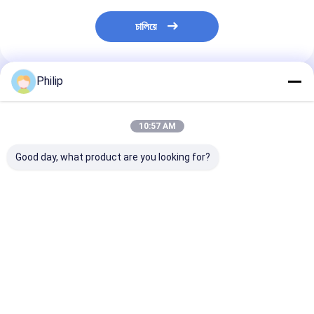
চালিয়ে
Philip
প্রস্তাবিত পণ্য
10:57 AM
Good day, what product are you looking for?
ট্রাক এয়ার স্প্রিং AIRTECH
ট্রাক এয়ার স্প্রিং V.I. 5 এর
ট্রাক এয়ার স্প্রিং V.
135182 AIRTECH
জন্য।001.832.067
জন্য।010.294.
34915-01 C
Contitech 4912NP08
GRANNING 15
BLACKTECH
Goodyear 1R13-713
Contitech 49
RML75026C6 গার্ট
সিএফ গামা 1T19E-4
Firestone W0
ভালো দাম
ভালো দাম
ভালো দাম
294.1.530 GART REF
VKNTECH 1K4912-S
8786 1T19L-1
C294/C NEOTEC ABM
দ্বারা প্রতিস্থাপিত পিস্টন ছাড়া
Goodyear 1R1
237 27 F 09
ফিনিক্স 1DK28F-4
VIBRACOUST
গোমা 1T19E-4