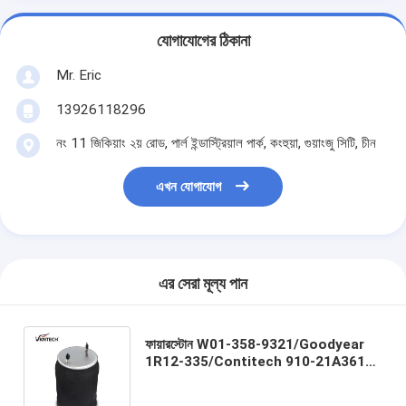
যোগাযোগের ঠিকানা
Mr. Eric
13926118296
নং 11 জিকিয়াং ২য় রোড, পার্ল ইন্ডাস্ট্রিয়াল পার্ক, কংহুয়া, গুয়াংজু সিটি, চীন
এখন যোগাযোগ
এর সেরা মূল্য পান
ফায়ারস্টোন W01-358-9321/Goodyear
1R12-335/Contitech 910-21A361
Rolling Lobe Air Spring for
American Trucks Suspension