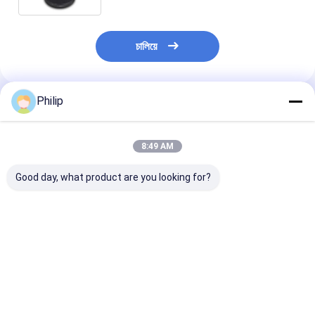
চালিয়ে
Philip
প্রস্তাবিত পণ্য
8:49 AM
Good day, what product are you looking for?
ট্রাক এয়ার স্প্রিং AIRTECH
ট্রাক এয়ার স্প্রিং V.I. 5 এর
ট্রাক এয়ার স্প্রিং V.
135182 AIRTECH
জন্য।001.832.067
জন্য।010.294.
34915-01 C
Contitech 4912NP08
GRANNING 15
BLACKTECH
Goodyear 1R13-713
Contitech 49
RML75026C6 গার্ট
সিএফ গামা 1T19E-4
Firestone W0
ভালো দাম
ভালো দাম
ভালো দাম
294.1.530 GART REF
VKNTECH 1K4912-S
8786 1T19L-1
C294/C NEOTEC ABM
দ্বারা প্রতিস্থাপিত পিস্টন ছাড়া
Goodyear 1R1