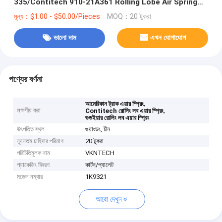
335/Contitech 910-21A361 Rolling Lobe Air Spring
for American Trucks Suspension
মূল্য：$1.00 - $50.00/Pieces
MOQ：20 টুকরা
ভালো দাম
এখন যোগাযোগ
পণ্যের বর্ণনা
,
আমেরিকান ট্রাক এয়ার স্প্রিং
লক্ষণীয় করা
,
Contitech রোলিং লব এয়ার স্প্রিং
গুডইয়ার রোলিং লব এয়ার স্প্রিং
উৎপত্তি স্থল
গুয়াংডং, চীন
ন্যূনতম চাহিদার পরিমাণ
20 টুকরা
পরিচিতিমুলক নাম
VKNTECH
প্যাকেজিং বিবরণ
কার্টন/প্যালেট
মডেল নম্বার
1K9321
আরো দেখুন