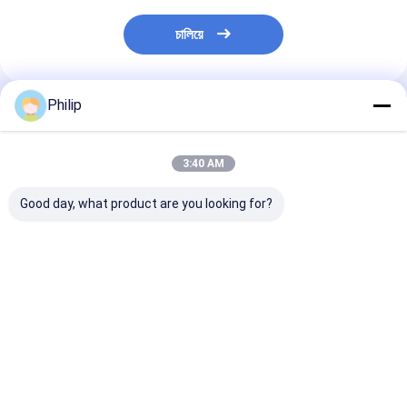
চালিয়ে
Philip
প্রস্তাবিত পণ্য
3:40 AM
Good day, what product are you looking for?
ট্রাক এয়ার স্প্রিং AIRTECH
ট্রাক এয়ার স্প্রিং V.I. 5 এর
ট্রাক এয়ার স্প্রিং V.
135182 AIRTECH
জন্য।001.832.067
জন্য।010.294.
34915-01 C
Contitech 4912NP08
GRANNING 15
BLACKTECH
Goodyear 1R13-713
Contitech 49
RML75026C6 গার্ট
সিএফ গামা 1T19E-4
Firestone W0
ভালো দাম
ভালো দাম
ভালো দাম
294.1.530 GART REF
VKNTECH 1K4912-S
8786 1T19L-1
C294/C NEOTEC ABM
দ্বারা প্রতিস্থাপিত পিস্টন ছাড়া
Goodyear 1R1
237 27 F 09
ফিনিক্স 1DK28F-4
VIBRACOUST
গোমা 1T19E-4