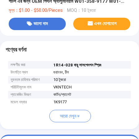
পার্টস এর জন্য OEM পিস্টন অ্যালুমিনিয়াম W01-358-9177 W01-
358-9179 4
মূল্য：$1.00 - $50.00/Pieces
MOQ：10 টুকরো
ভালো দাম
এখন যোগাযোগ
পণ্যের বর্ণনা
লক্ষণীয় করা
1R14-028 বায়ু সাসপেনশন স্প্রিং
উৎপত্তি স্থল
গুয়াংডং, চীন
ন্যূনতম চাহিদার পরিমাণ
10 টুকরো
পরিচিতিমুলক নাম
VKNTECH
প্যাকেজিং বিবরণ
কার্টন/প্যালেট
মডেল নম্বার
1K9177
আরো দেখুন