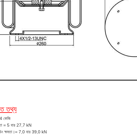
গত তথ্য
4 কেজি
মতা = 5 বার 27,7 kN
লোডিং ক্ষমতা।= 7,0 বার 39,0 kN