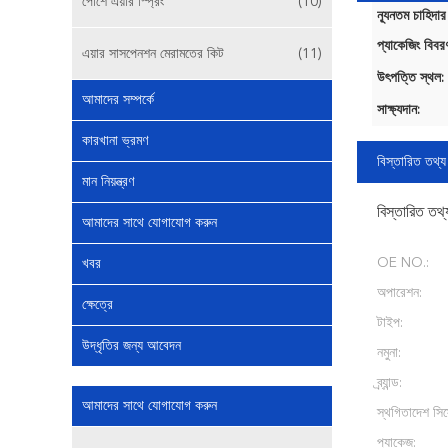
পোর্শে এয়ার স্প্রিং
(10)
ন্যূনতম চাহিদার
প্যাকেজিং বিবর
এয়ার সাসপেনশন মেরামতের কিট
(11)
উৎপত্তি স্থল:
আমাদের সম্পর্কে
সাক্ষ্যদান:
কারখানা ভ্রমণ
বিস্তারিত তথ্য
মান নিয়ন্ত্রণ
বিস্তারিত তথ্
আমাদের সাথে যোগাযোগ করুন
OE NO.:
খবর
অপারেশন:
ক্ষেত্রে
টাইপ:
উদ্ধৃতির জন্য আবেদন
নমুনা:
ব্র্যান্ড:
আমাদের সাথে যোগাযোগ করুন
স্থগিতাদেশ সিস
প্যাকেজ: