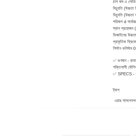
চাপ কম এ লোডি
বিচ্যুতি (উচ্চতা
বিচ্যুতি (উচ্চতা
পরিমাপ d সর্বো
স্থান প্রয়োজন
ডিজাইনের উচ্চত
প্রাকৃতিক ফ্রিক
পিস্টন ভলিউম 
✅ গুণমান - রাব
শক্তিশালী যৌগিক 
✅ SPECS - বর্
ট্যাগ:
এয়ার সাসপেন