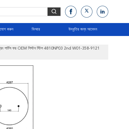
াযোগ করুন
ভিআর
উদ্ধৃতির জন্য আবেদন
শন স্প্রিং পার্টস ফর OEM পিস্টন স্টিল 4810NP03 2nd W01-358-9121