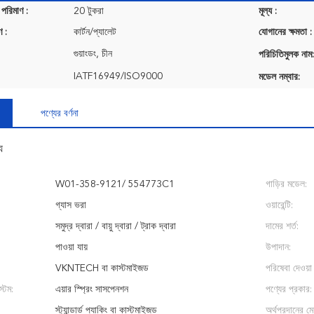
 পরিমাণ :
20 টুকরা
মূল্য :
ণ :
কার্টন/প্যালেট
যোগানের ক্ষমতা :
গুয়াংডং, চীন
পরিচিতিমুলক নাম:
IATF16949/ISO9000
মডেল নম্বার:
পণ্যের বর্ণনা
য
W01-358-9121/ 554773C1
গাড়ির মডেল:
গ্যাস ভরা
ওয়ারেন্টি:
সমুদ্র দ্বারা / বায়ু দ্বারা / ট্রাক দ্বারা
দামের শর্ত:
পাওয়া যায়
উপাদান:
VKNTECH বা কাস্টমাইজড
পরিষেবা দেওয়া 
্টেম:
এয়ার স্প্রিং সাসপেনশন
পণ্যের প্রকার:
স্ট্যান্ডার্ড প্যাকিং বা কাস্টমাইজড
অর্থপ্রদানের মেয