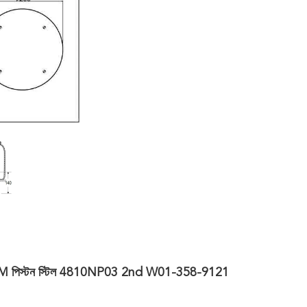
টস ফর OEM পিস্টন স্টিল 4810NP03 2nd W01-358-9121