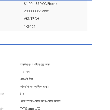
$1.00 - $50.00/Pieces
2000000pcs/বছর
VKNTECH
1K9121
বাস/ট্রাক ও ট্রেলারের জন্য
1 ২ মাস
এফওবি চীন
আমদানিকৃত ন্যাট্রুল রাবার
হয়:
ই এম
এয়ার স্প্রিং/এয়ার ব্যাগ/এয়ার ব্যালন
়াদ:
T/T&amp;L/C