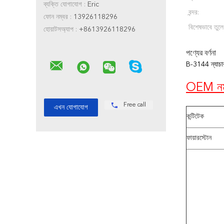
ব্যক্তি যোগাযোগ :
Eric
বন্দর:
ফোন নম্বর :
13926118296
বিশেষভাবে তুলে
হোয়াটসঅ্যাপ :
+8613926118296
পণ্যের বর্ণনা
B-3144 ন্যাচা
OEM নম
Free call
কন্টিটেক
ফায়ারস্টোন