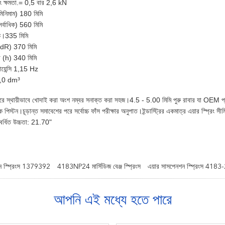
ং ক্ষমতা.= 0,5 বার 2,6 kN
 মিনিমাম) 180 মিমি
 সর্বাধিক) 560 মিমি
চ্চ।335 মিমি
 (dR) 370 মিমি
া (h) 340 মিমি
োয়েন্সি 1,15 Hz
0,0 dm³
ারে স্থায়ীভাবে খোদাই করা অংশ নম্বর সনাক্ত করা সহজ।4.5 - 5.00 মিমি পুরু রাবার যা OEM
পিস্টন।চূড়ান্ত সমাবেশের পরে সর্বোচ্চ ফাঁস পরীক্ষার অনুপাত।ইন্ডাস্ট্রির একমাত্র এয়ার স্প্রিং সী
ধিত উচ্চতা: 21.70"
শন স্প্রিংস 1379392
4183NP24 মার্সিডিজ বেঞ্জ স্প্রিংস
এয়ার সাসপেনশন স্প্রিংস 4183
আপনি এই মধ্যে হতে পারে