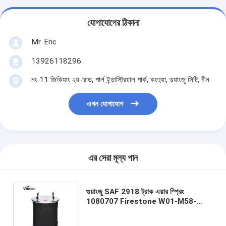
যোগাযোগের ঠিকানা
Mr. Eric
13926118296
নং 11 জিকিয়াং ২য় রোড, পার্ল ইন্ডাস্ট্রিয়াল পার্ক, কংহুয়া, গুয়াংজু সিটি, চীন
এখন যোগাযোগ
এর সেরা মূল্য পান
গুয়াংজু SAF 2918 ট্রাক এয়ার স্প্রিং
1080707 Firestone W01-M58-
6345 Contitech 810MB এর জন্য এয়ার
সাসপেনশন ব্যাগ তৈরি করে