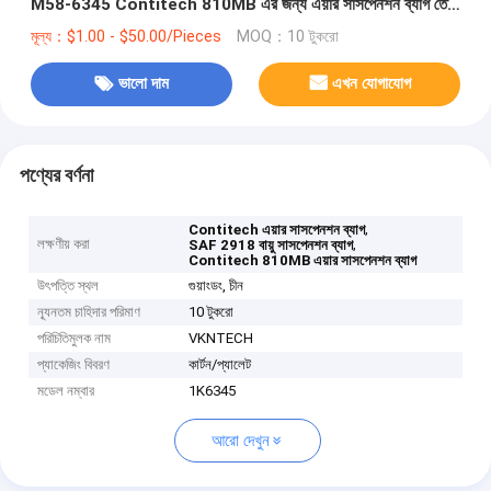
M58-6345 Contitech 810MB এর জন্য এয়ার সাসপেনশন ব্যাগ তৈরি
করে
মূল্য：$1.00 - $50.00/Pieces
MOQ：10 টুকরো
ভালো দাম
এখন যোগাযোগ
পণ্যের বর্ণনা
,
Contitech এয়ার সাসপেনশন ব্যাগ
লক্ষণীয় করা
,
SAF 2918 বায়ু সাসপেনশন ব্যাগ
Contitech 810MB এয়ার সাসপেনশন ব্যাগ
উৎপত্তি স্থল
গুয়াংডং, চীন
ন্যূনতম চাহিদার পরিমাণ
10 টুকরো
পরিচিতিমুলক নাম
VKNTECH
প্যাকেজিং বিবরণ
কার্টন/প্যালেট
মডেল নম্বার
1K6345
আরো দেখুন