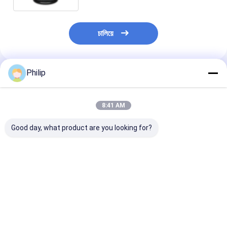
চালিয়ে
Philip
প্রস্তাবিত পণ্য
8:41 AM
Good day, what product are you looking for?
ট্রাক এয়ার স্প্রিং AIRTECH
ট্রাক এয়ার স্প্রিং V.I. 5 এর
ট্রাক এয়ার স্প্রিং V.
135182 AIRTECH
জন্য।001.832.067
জন্য।010.294.
34915-01 C
Contitech 4912NP08
GRANNING 15
BLACKTECH
Goodyear 1R13-713
Contitech 49
RML75026C6 গার্ট
সিএফ গামা 1T19E-4
Firestone W0
ভালো দাম
ভালো দাম
ভালো দাম
294.1.530 GART REF
VKNTECH 1K4912-S
8786 1T19L-1
C294/C NEOTEC ABM
দ্বারা প্রতিস্থাপিত পিস্টন ছাড়া
Goodyear 1R1