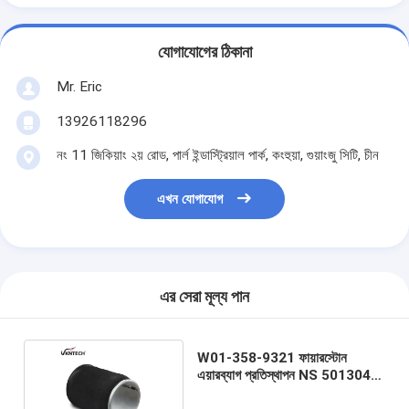
যোগাযোগের ঠিকানা
Mr. Eric
13926118296
নং 11 জিকিয়াং ২য় রোড, পার্ল ইন্ডাস্ট্রিয়াল পার্ক, কংহুয়া, গুয়াংজু সিটি, চীন
এখন যোগাযোগ
এর সেরা মূল্য পান
W01-358-9321 ফায়ারস্টোন
এয়ারব্যাগ প্রতিস্থাপন NS 501304
1R12-256 গুডইয়ার