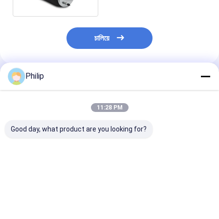
চালিয়ে
Philip
প্রস্তাবিত পণ্য
11:28 PM
Good day, what product are you looking for?
ট্রাক এয়ার স্প্রিং AIRTECH
ট্রাক এয়ার স্প্রিং V.I. 5 এর
ট্রাক এয়ার স্প্রিং V.
135182 AIRTECH
জন্য।001.832.067
জন্য।010.294.
34915-01 C
Contitech 4912NP08
GRANNING 15
BLACKTECH
Goodyear 1R13-713
Contitech 49
RML75026C6 গার্ট
সিএফ গামা 1T19E-4
Firestone W0
ভালো দাম
ভালো দাম
ভালো দাম
294.1.530 GART REF
VKNTECH 1K4912-S
8786 1T19L-1