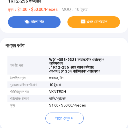
1R12-256 গুডইয়ার
মূল্য：$1.00 - $50.00/Pieces
MOQ：10 টুকরো
ভালো দাম
এখন যোগাযোগ
পণ্যের বর্ণনা
W01-358-9321 ফায়ারস্টোন এয়ারব্যাগ
প্রতিস্থাপন
লক্ষণীয় করা
,
,
1R12-256 এয়ার ব্যাগ গুডইয়ার
এনএস 501304 প্রতিস্থাপন এয়ার ব্যাগ
উৎপত্তি স্থল
গুয়াংডং, চীন
ন্যূনতম চাহিদার পরিমাণ
10 টুকরো
পরিচিতিমুলক নাম
VKNTECH
প্যাকেজিং বিবরণ
কার্টন/প্যালেট
মূল্য
$1.00 - $50.00/Pieces
আরো দেখুন