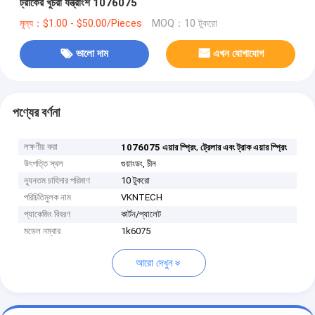
ট্রাকের খুচরা যন্ত্রাংশ 1076075
মূল্য：$1.00 - $50.00/Pieces
MOQ：10 টুকরো
ভালো দাম
এখন যোগাযোগ
পণ্যের বর্ণনা
লক্ষণীয় করা
,
1076075 এয়ার স্প্রিং
ট্রেলার এবং ট্রাক এয়ার স্প্রিং
উৎপত্তি স্থল
গুয়াংডং, চীন
ন্যূনতম চাহিদার পরিমাণ
10 টুকরো
পরিচিতিমুলক নাম
VKNTECH
প্যাকেজিং বিবরণ
কার্টন/প্যালেট
মডেল নম্বার
1k6075
আরো দেখুন