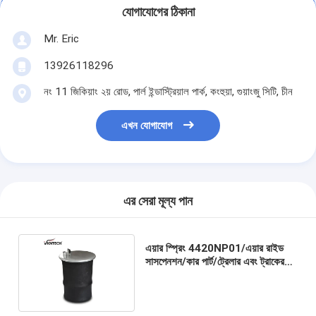
যোগাযোগের ঠিকানা
Mr. Eric
13926118296
নং 11 জিকিয়াং ২য় রোড, পার্ল ইন্ডাস্ট্রিয়াল পার্ক, কংহুয়া, গুয়াংজু সিটি, চীন
এখন যোগাযোগ
এর সেরা মূল্য পান
এয়ার স্প্রিং 4420NP01/এয়ার রাইড
সাসপেনশন/কার পার্ট/ট্রেলার এবং ট্রাকের
খুচরা যন্ত্রাংশ 1076075