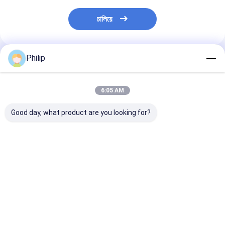
চালিয়ে
Philip
প্রস্তাবিত পণ্য
6:05 AM
Good day, what product are you looking for?
ট্রাক এয়ার স্প্রিং AIRTECH
ট্রাক এয়ার স্প্রিং V.I. 5 এর
ট্রাক এয়ার স্প্রিং V.
135182 AIRTECH
জন্য।001.832.067
জন্য।010.294.
34915-01 C
Contitech 4912NP08
GRANNING 15
BLACKTECH
Goodyear 1R13-713
Contitech 49
RML75026C6 গার্ট
সিএফ গামা 1T19E-4
Firestone W0
ভালো দাম
ভালো দাম
ভালো দাম
294.1.530 GART REF
VKNTECH 1K4912-S
8786 1T19L-1
C294/C NEOTEC ABM
দ্বারা প্রতিস্থাপিত পিস্টন ছাড়া
Goodyear 1R1
237 27 F 09
ফিনিক্স 1DK28F-4
VIBRACOUST
গোমা 1T19E-4