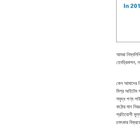
আমরা নিম্নলিখিত
হেনড্রিকসন, ন
কেন আমাদের নি
মিশ্র আইটেম 
সমৃদ্ধ পণ্য ল
কঠোর মান নিয়
প্রতিযোগী মূল্
চমৎকার বিক্রয