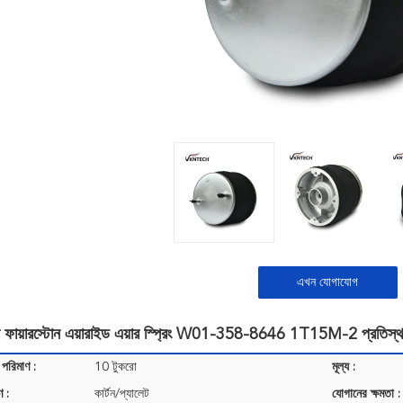
এখন যোগাযোগ
স ফায়ারস্টোন এয়ারাইড এয়ার স্প্রিং W01-358-8646 1T15M-2 প্রতিস্
 পরিমাণ :
10 টুকরো
মূল্য :
ণ :
কার্টন/প্যালেট
যোগানের ক্ষমতা :