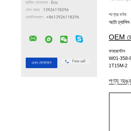
ব্যক্তি যোগাযোগ :
Eric
ফোন নম্বর :
13926118296
পণ্যের বর্ণনা
হোয়াটসঅ্যাপ :
+8613926118296
অটো চ্যাসিস 
OEM রেফ
ফায়ারস্টোন
W01-358-
Free call
1T15M-2
পণ্য অঙ্