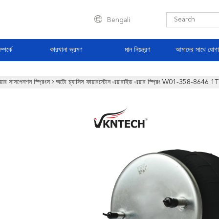
Bengali
্পর্কে
কারখানা ভ্রমণ
মান নিয়ন্ত্রণ
আমাদের সাথে যোগ
য়ার সাসপেনশন স্প্রিংস
অটো চ্যাসিস ফায়ারস্টোন এয়ারাইড এয়ার স্প্রিং W01-358-8646 1