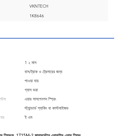
VKNTECH
1K8646
1 ২ মাস
বাস/ট্রাক ও ট্রেলারের জন্য
পাওয়া যায়
গ্যাস ভরা
্টেম:
এয়ার সাসপেনশন স্প্রিং
স্ট্যান্ডার্ড প্যাকিং বা কাস্টমাইজড
হয়:
ই এম
 স্প্রিংস
,
1T15M-2 ফায়ারস্টোন এয়ারাইড এয়ার স্প্রিং