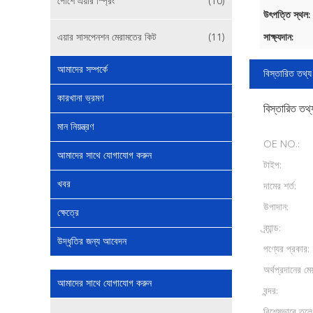
পোর্শে এয়ার স্প্রিং
(10)
উৎপত্তি স্থল:
এয়ার সাসপেনশন মেরামতের কিট
(11)
সাক্ষ্যদান:
আমাদের সম্পর্কে
বিস্তারিত তথ্য
কারখানা ভ্রমণ
বিস্তারিত তথ্
মান নিয়ন্ত্রণ
OE NO.:
আমাদের সাথে যোগাযোগ করুন
টাইপ:
খবর
দামের শর্ত:
উপাদান:
ক্ষেত্রে
ব্র্যান্ড:
উদ্ধৃতির জন্য আবেদন
পণ্যের প্রকার:
অর্থপ্রদানের মেয
আমাদের সাথে যোগাযোগ করুন
বন্দর:
বিশেষভাবে তুলে