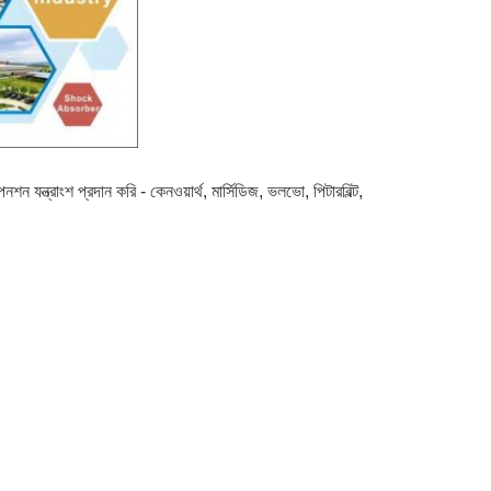
েনশন যন্ত্রাংশ প্রদান করি - কেনওয়ার্থ, মার্সিডিজ, ভলভো, পিটারবিল্ট,