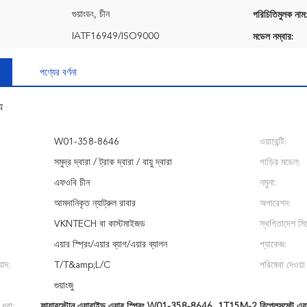
গুয়াংডং, চীন
পরিচিতিমুলক নাম:
IATF16949/ISO9000
মডেল নম্বার:
পণ্যের বর্ণনা
য
W01-358-8646
ওয়ারেন্টি:
সমুদ্র দ্বারা / ট্রাক দ্বারা / বায়ু দ্বারা
গাড়ির মডেল:
এফওবি চীন
নমুনা:
আমদানিকৃত ন্যাট্রুল রাবার
অপারেশন:
VKNTECH বা কাস্টমাইজড
স্থগিতাদেশ সিস
এয়ার স্প্রিং/এয়ার ব্যাগ/এয়ার ব্যালন
প্যাকেজ:
়াদ:
T/T&amp;L/C
পরিষেবা দেওয়া 
গুয়াংজু
 ধরা:
ফায়ারস্টোন এয়ারাইড এয়ার স্প্রিং W01-358-8646
,
1T15M-2 রিপ্লেসমেন্ট এয়ার