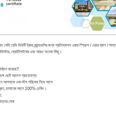
 সেমি হেভি ডিউটি ​​ট্রাক ব্র্যান্ডগুলির জন্য প্রতিস্থাপন এয়ার স্প্রিংস / এয়ার ব্যাগ / সাসপ
াভিস্টার, ফ্রেইটলাইনার এবং আরও অনেক কিছু।
র্বাচন করেছে?
সঙ্গে ছোট আদেশ গ্রহণযোগ্য
াইন আপনাকে এক-স্টপ পরিষেবা নিয়ে আসে
ন্ত্রণ, চালানের আগে 100% চেকিং।
য;
়োত্তর সেবা