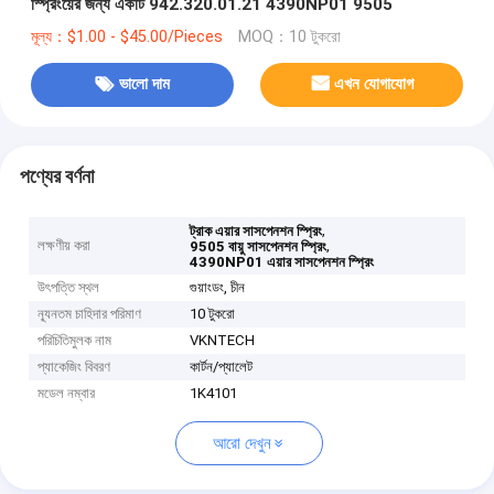
স্প্রিংয়ের জন্য একটি 942.320.01.21 4390NP01 9505
মূল্য：$1.00 - $45.00/Pieces
MOQ：10 টুকরো
ভালো দাম
এখন যোগাযোগ
পণ্যের বর্ণনা
,
ট্রাক এয়ার সাসপেনশন স্প্রিং
লক্ষণীয় করা
,
9505 বায়ু সাসপেনশন স্প্রিং
4390NP01 এয়ার সাসপেনশন স্প্রিং
উৎপত্তি স্থল
গুয়াংডং, চীন
ন্যূনতম চাহিদার পরিমাণ
10 টুকরো
পরিচিতিমুলক নাম
VKNTECH
প্যাকেজিং বিবরণ
কার্টন/প্যালেট
মডেল নম্বার
1K4101
আরো দেখুন