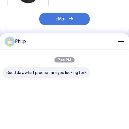
চালিয়ে
Philip
প্রস্তাবিত পণ্য
7:44 PM
Good day, what product are you looking for?
ট্রাক এয়ার স্প্রিং AIRTECH
ট্রাক এয়ার স্প্রিং V.I. 5 এর
ট্রাক এয়ার স্প্রিং V.
135182 AIRTECH
জন্য।001.832.067
জন্য।010.294.
34915-01 C
Contitech 4912NP08
GRANNING 15
BLACKTECH
Goodyear 1R13-713
Contitech 49
RML75026C6 গার্ট
সিএফ গামা 1T19E-4
Firestone W0
ভালো দাম
ভালো দাম
ভালো দাম
294.1.530 GART REF
VKNTECH 1K4912-S
8786 1T19L-1
C294/C NEOTEC ABM
দ্বারা প্রতিস্থাপিত পিস্টন ছাড়া
Goodyear 1R1