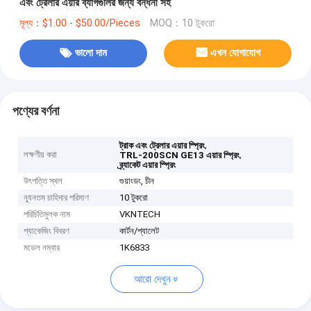
এবং ট্রেলার এয়ার ব্যাগগুলির জন্য বন্ধনী সহ
মূল্য：$1.00 - $50.00/Pieces
MOQ：10 টুকরো
ভালো দাম
এখন যোগাযোগ
পণ্যের বর্ণনা
,
ট্রাক এবং ট্রেলার এয়ার স্প্রিং
লক্ষণীয় করা
,
TRL-200SCN GE13 এয়ার স্প্রিং
ব্র্যাকেট এয়ার স্প্রিং
উৎপত্তি স্থল
গুয়াংডং, চীন
ন্যূনতম চাহিদার পরিমাণ
10 টুকরো
পরিচিতিমুলক নাম
VKNTECH
প্যাকেজিং বিবরণ
কার্টন/প্যালেট
মডেল নম্বার
1K6833
আরো দেখুন