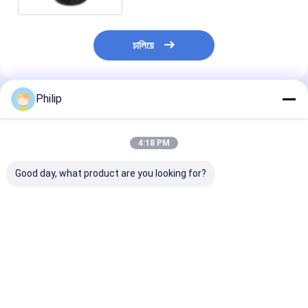
চালিয়ে
Philip
প্রস্তাবিত পণ্য
4:18 PM
Good day, what product are you looking for?
ট্রাক এয়ার স্প্রিং AIRTECH
ট্রাক এয়ার স্প্রিং V.I. 5 এর
ট্রাক এয়ার স্প্রিং V.
135182 AIRTECH
জন্য।001.832.067
জন্য।010.294.
34915-01 C
Contitech 4912NP08
GRANNING 15
BLACKTECH
Goodyear 1R13-713
Contitech 49
RML75026C6 গার্ট
সিএফ গামা 1T19E-4
Firestone W0
ভালো দাম
ভালো দাম
ভালো দাম
294.1.530 GART REF
VKNTECH 1K4912-S
8786 1T19L-1
C294/C NEOTEC ABM
দ্বারা প্রতিস্থাপিত পিস্টন ছাড়া
Goodyear 1R1