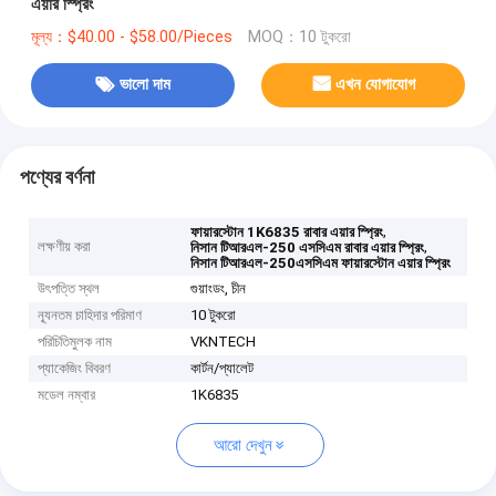
এয়ার স্প্রিং
মূল্য：$40.00 - $58.00/Pieces
MOQ：10 টুকরো
ভালো দাম
এখন যোগাযোগ
পণ্যের বর্ণনা
,
ফায়ারস্টোন 1K6835 রাবার এয়ার স্প্রিং
লক্ষণীয় করা
,
নিসান টিআরএল-250 এসসিএম রাবার এয়ার স্প্রিং
নিসান টিআরএল-250এসসিএম ফায়ারস্টোন এয়ার স্প্রিং
উৎপত্তি স্থল
গুয়াংডং, চীন
ন্যূনতম চাহিদার পরিমাণ
10 টুকরো
পরিচিতিমুলক নাম
VKNTECH
প্যাকেজিং বিবরণ
কার্টন/প্যালেট
মডেল নম্বার
1K6835
আরো দেখুন