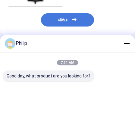
চালিয়ে
Philip
প্রস্তাবিত পণ্য
7:11 AM
Good day, what product are you looking for?
ট্রাক এয়ার স্প্রিং AIRTECH
ট্রাক এয়ার স্প্রিং V.I. 5 এর
ট্রাক এয়ার স্প্রিং V.
135182 AIRTECH
জন্য।001.832.067
জন্য।010.294.
34915-01 C
Contitech 4912NP08
GRANNING 15
BLACKTECH
Goodyear 1R13-713
Contitech 49
RML75026C6 গার্ট
সিএফ গামা 1T19E-4
Firestone W0
ভালো দাম
ভালো দাম
ভালো দাম
294.1.530 GART REF
VKNTECH 1K4912-S
8786 1T19L-1
C294/C NEOTEC ABM
দ্বারা প্রতিস্থাপিত পিস্টন ছাড়া
Goodyear 1R1