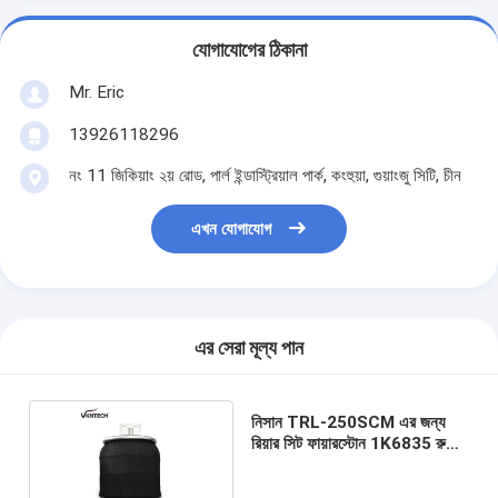
যোগাযোগের ঠিকানা
Mr. Eric
13926118296
নং 11 জিকিয়াং ২য় রোড, পার্ল ইন্ডাস্ট্রিয়াল পার্ক, কংহুয়া, গুয়াংজু সিটি, চীন
এখন যোগাযোগ
এর সেরা মূল্য পান
নিসান TRL-250SCM এর জন্য
রিয়ার সিট ফায়ারস্টোন 1K6835 রুবার
এয়ার স্প্রিং