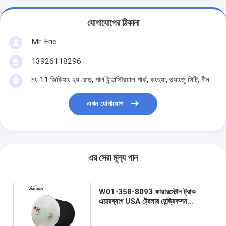
যোগাযোগের ঠিকানা
Mr. Eric
13926118296
নং 11 জিকিয়াং ২য় রোড, পার্ল ইন্ডাস্ট্রিয়াল পার্ক, কংহুয়া, গুয়াংজু সিটি, চীন
এখন যোগাযোগ
এর সেরা মূল্য পান
W01-358-8093 ফায়ারস্টোন ট্রাক
এয়ারব্যাগ USA ট্রেলার হেন্ড্রিকসন
S23748 W/ Disk S24443 এর জন্য