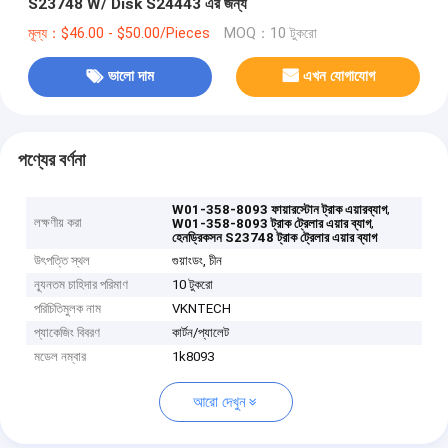
S23748 W/ Disk S24443 এর জন্য
মূল্য：$46.00 - $50.00/Pieces
MOQ：10 টুকরো
ভালো দাম
এখন যোগাযোগ
পণ্যের বর্ণনা
,
W01-358-8093 ফায়ারস্টোন ট্রাক এয়ারব্যাগ
লক্ষণীয় করা
,
W01-358-8093 ট্রাক ট্রেলার এয়ার ব্যাগ
হেনড্রিকসন S23748 ট্রাক ট্রেলার এয়ার ব্যাগ
উৎপত্তি স্থল
গুয়াংডং, চীন
ন্যূনতম চাহিদার পরিমাণ
10 টুকরো
পরিচিতিমুলক নাম
VKNTECH
প্যাকেজিং বিবরণ
কার্টন/প্যালেট
মডেল নম্বার
1k8093
আরো দেখুন