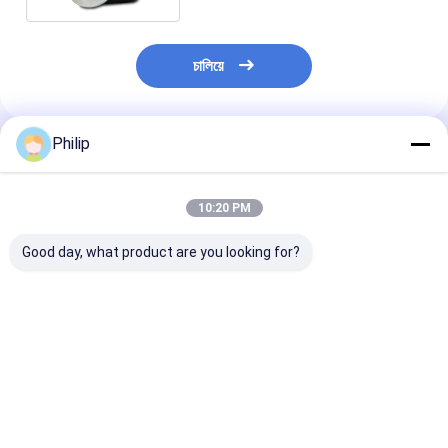
চালিয়ে
Philip
প্রস্তাবিত পণ্য
10:20 PM
Good day, what product are you looking for?
ট্রাক এয়ার স্প্রিং AIRTECH
ট্রাক এয়ার স্প্রিং V.I. 5 এর
ট্রাক এয়ার স্প্রিং V.
135182 AIRTECH
জন্য।001.832.067
জন্য।010.294.
34915-01 C
Contitech 4912NP08
GRANNING 15
BLACKTECH
Goodyear 1R13-713
Contitech 49
RML75026C6 গার্ট
সিএফ গামা 1T19E-4
Firestone W0
ভালো দাম
ভালো দাম
ভালো দাম
294.1.530 GART REF
VKNTECH 1K4912-S
8786 1T19L-1
C294/C NEOTEC ABM
দ্বারা প্রতিস্থাপিত পিস্টন ছাড়া
Goodyear 1R1