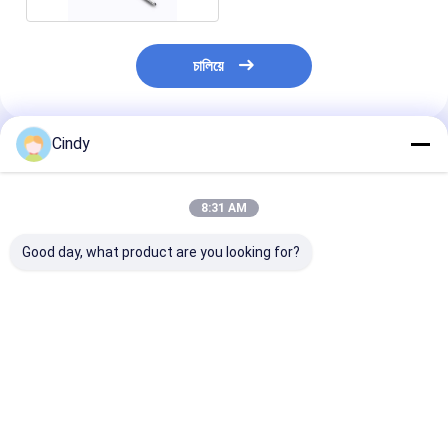
চালিয়ে
Cindy
প্রস্তাবিত পণ্য
8:31 AM
Good day, what product are you looking for?
97033353316
পোর্শে কেয়েন এয়ার স্প্রিং শক
AUDI Q7 4L 2011
PORSCHE 970
শোষক 7L8 616 0040D
সাসপেনশন শক অ্যাবজ
PANAMERA এয়ার স্প্রিং
AUDI Q7 VW
VW TOUAREG
শক শোষক 97033353311
TOUAREG
7P5.513.029.M
2400 006 005
ভালো দাম
ভালো দাম
ভালো দাম