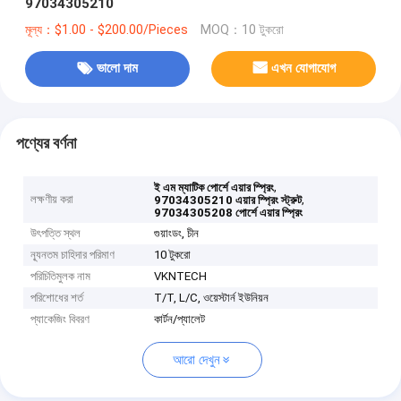
97034305210
মূল্য：$1.00 - $200.00/Pieces
MOQ：10 টুকরো
ভালো দাম
এখন যোগাযোগ
পণ্যের বর্ণনা
,
ই এম ম্যাটিক পোর্শে এয়ার স্প্রিং
লক্ষণীয় করা
,
97034305210 এয়ার স্প্রিং স্ট্রুট
97034305208 পোর্শে এয়ার স্প্রিং
উৎপত্তি স্থল
গুয়াংডং, চীন
ন্যূনতম চাহিদার পরিমাণ
10 টুকরো
পরিচিতিমুলক নাম
VKNTECH
পরিশোধের শর্ত
T/T, L/C, ওয়েস্টার্ন ইউনিয়ন
প্যাকেজিং বিবরণ
কার্টন/প্যালেট
আরো দেখুন