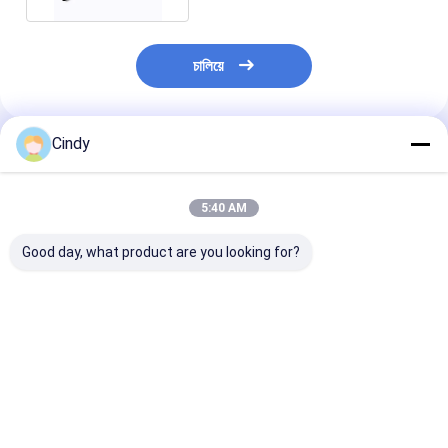
চালিয়ে
Cindy
প্রস্তাবিত পণ্য
5:40 AM
Good day, what product are you looking for?
97033353316
পোর্শে কেয়েন এয়ার স্প্রিং শক
AUDI Q7 4L 2011
PORSCHE 970
শোষক 7L8 616 0040D
সাসপেনশন শক অ্যাবজ
PANAMERA এয়ার স্প্রিং
AUDI Q7 VW
VW TOUAREG
শক শোষক 97033353311
TOUAREG
7P5.513.029.M
2400 006 005
ভালো দাম
ভালো দাম
ভালো দাম