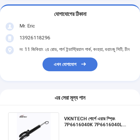
যোগাযোগের ঠিকানা
Mr. Eric
13926118296
নং 11 জিকিয়াং ২য় রোড, পার্ল ইন্ডাস্ট্রিয়াল পার্ক, কংহুয়া, গুয়াংজু সিটি, চীন
এখন যোগাযোগ
এর সেরা মূল্য পান
VKNTECH পোর্শে এয়ার স্প্রিং
7P6616040K 7P6616040L
গাড়ির জন্য এয়ার স্ট্রুট পোরশে কেইন