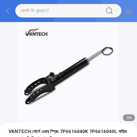
2
/
4
VKNTECH পোর্শে এয়ার স্প্রিং 7P6616040K 7P6616040L গাড়ির