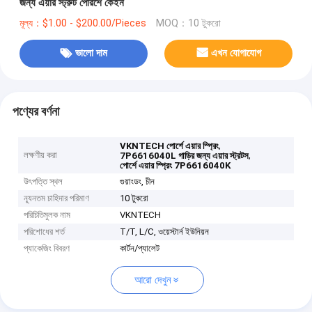
জন্য এয়ার স্ট্রুট পোরশে কেইন
মূল্য：$1.00 - $200.00/Pieces
MOQ：10 টুকরো
ভালো দাম
এখন যোগাযোগ
পণ্যের বর্ণনা
,
VKNTECH পোর্শে এয়ার স্প্রিং
লক্ষণীয় করা
,
7P6616040L গাড়ির জন্য এয়ার স্ট্রটস
পোর্শে এয়ার স্প্রিং 7P6616040K
উৎপত্তি স্থল
গুয়াংডং, চীন
ন্যূনতম চাহিদার পরিমাণ
10 টুকরো
পরিচিতিমুলক নাম
VKNTECH
পরিশোধের শর্ত
T/T, L/C, ওয়েস্টার্ন ইউনিয়ন
প্যাকেজিং বিবরণ
কার্টন/প্যালেট
আরো দেখুন