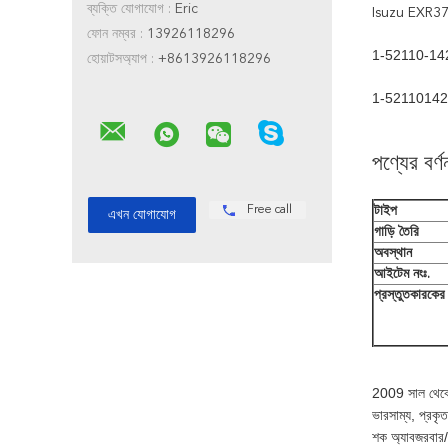
ব্যক্তি যোগাযোগ :
Eric
Isuzu EXR370
ফোন নম্বর :
13926118296
1-52110-14
হোয়াটসঅ্যাপ :
+8613926118296
1-52110142-
পণ্যের বর্ণ
Free call
টাইপ
গাড়ি তৈরি
অবস্থান
আইটেম নংঃ.
প্রস্তুতকারকে
2009 সাল থেকে,
ভারসাম্য, প্রকৃ
শক অ্যাবজরবার/এ