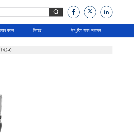
াযোগ করুন
ভিআর
উদ্ধৃতির জন্য আবেদন
0-142-0