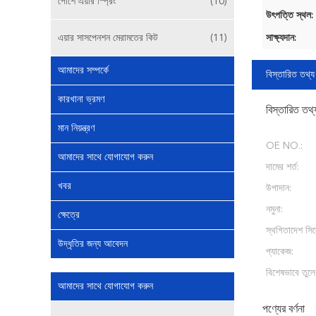
পোর্শে এয়ার স্প্রিং
(10)
উৎপত্তি স্থল:
এয়ার সাসপেনশন মেরামতের কিট
(11)
সাক্ষ্যদান:
আমাদের সম্পর্কে
বিস্তারিত তথ্য
কারখানা ভ্রমণ
বিস্তারিত তথ্
মান নিয়ন্ত্রণ
OE NO.:
আমাদের সাথে যোগাযোগ করুন
দামের শর্ত:
খবর
উপাদান:
নমুনা:
ক্ষেত্রে
স্থগিতাদেশ সিস
উদ্ধৃতির জন্য আবেদন
প্যাকেজ:
বিশেষভাবে তুলে
আমাদের সাথে যোগাযোগ করুন
পণ্যের বর্ণনা