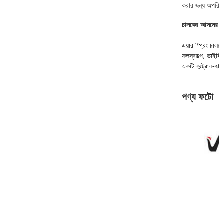
করার জন্য অপরিহ
চালকের আসনের জ
এয়ার স্প্রিং চ
ফলস্বরূপ, ভাইকি
একটি কন্ট্রোল-হা
পণ্য ফটো