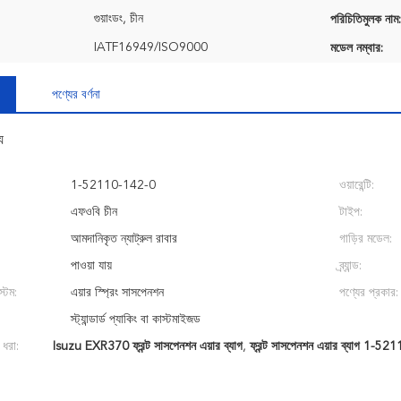
গুয়াংডং, চীন
পরিচিতিমুলক নাম:
IATF16949/ISO9000
মডেল নম্বার:
পণ্যের বর্ণনা
য
1-52110-142-0
ওয়ারেন্টি:
এফওবি চীন
টাইপ:
আমদানিকৃত ন্যাট্রুল রাবার
গাড়ির মডেল:
পাওয়া যায়
ব্র্যান্ড:
্টেম:
এয়ার স্প্রিং সাসপেনশন
পণ্যের প্রকার:
স্ট্যান্ডার্ড প্যাকিং বা কাস্টমাইজড
 ধরা:
Isuzu EXR370 ফ্রন্ট সাসপেনশন এয়ার ব্যাগ
,
ফ্রন্ট সাসপেনশন এয়ার ব্যাগ 1-5