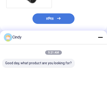
চালিয়ে
Cindy
প্রস্তাবিত পণ্য
5:21 AM
Good day, what product are you looking for?
MAZ V075195 এয়ার
RKB 500082
নিসান 95248-00Z
স্প্রিং এর জন্য সিট এয়ার স্প্রিং
RKB500240 ল্যান্ড রোভার
এয়ার স্প্রিং 95148
এয়ার স্প্রিং V075195 সিটের
রিয়ার ইঞ্জিন 4.4 V8
00Z11 ম্যানুফ্যাকচ
জন্য Vkntech
VKNTECH 1S0082 এর
VKNTECH 1S0
1S075195 দ্বারা
জন্য ট্রাক সিট এয়ার স্প্রিং
ভালো দাম
ভালো দাম
ভালো দাম
প্রতিস্থাপিত