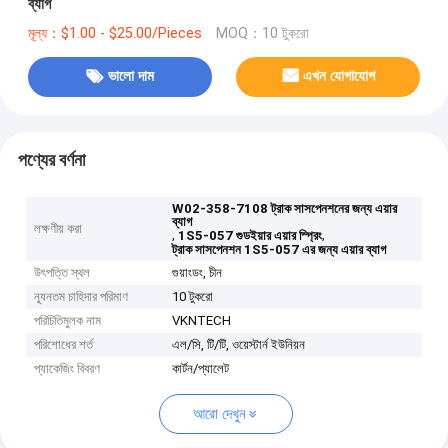
ব্যাগ
মূল্য：$1.00 - $25.00/Pieces
MOQ：10 টুকরো
ভালো দাম
এখন যোগাযোগ
পণ্যের বর্ণনা
W02-358-7108 ট্রাক সাসপেনশনের জন্য এয়ার
ব্যাগ
লক্ষণীয় করা
,
,
1S5-057 গুডইয়ার এয়ার স্প্রিং
ট্রাক সাসপেনশন 1S5-057 এর জন্য এয়ার ব্যাগ
উৎপত্তি স্থল
গুয়াংডং, চীন
ন্যূনতম চাহিদার পরিমাণ
10 টুকরো
পরিচিতিমুলক নাম
VKNTECH
পরিশোধের শর্ত
এল/সি, টি/টি, ওয়েস্টার্ন ইউনিয়ন
প্যাকেজিং বিবরণ
কার্টন/প্যালেট
আরো দেখুন