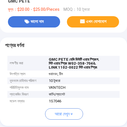
GMC PETE
মূল্য：$20.00 - $25.00/Pieces
MOQ：10 টুকরো
ভালো দাম
এখন যোগাযোগ
পণ্যের বর্ণনা
,
GMC PETE হেভি ডিউটি ​​এয়ার স্প্রিংস
লক্ষণীয় করা
,
সিট এয়ার স্প্রিং W02-358-7046
LINK 1102-0022 সিট এয়ার স্প্রিং
উৎপত্তি স্থল
গুয়াংডং, চীন
ন্যূনতম চাহিদার পরিমাণ
10 টুকরো
পরিচিতিমুলক নাম
VKNTECH
প্যাকেজিং বিবরণ
কার্টন/প্যালেট
মডেল নম্বার
1S7046
আরো দেখুন