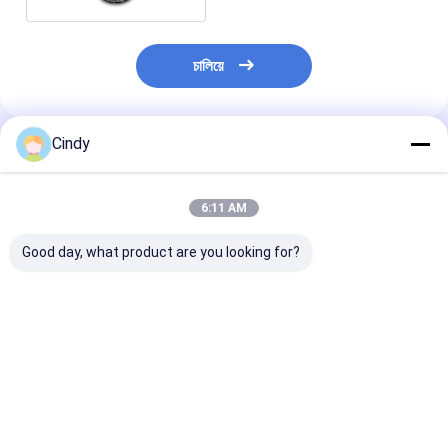
চালিয়ে
Cindy
প্রস্তাবিত পণ্য
6:11 AM
Good day, what product are you looking for?
MAZ V075195 এয়ার
RKB 500082
নিসান 95248-00Z
স্প্রিং এর জন্য সিট এয়ার স্প্রিং
RKB500240 ল্যান্ড রোভার
এয়ার স্প্রিং 95148
এয়ার স্প্রিং V075195 সিটের
রিয়ার ইঞ্জিন 4.4 V8
00Z11 ম্যানুফ্যাকচ
জন্য Vkntech
VKNTECH 1S0082 এর
VKNTECH 1S0
1S075195 দ্বারা
জন্য ট্রাক সিট এয়ার স্প্রিং
ভালো দাম
ভালো দাম
ভালো দাম
প্রতিস্থাপিত