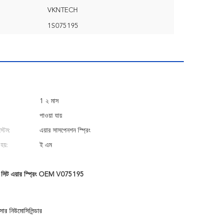
VKNTECH
1S075195
1 ২ মাস
পাওয়া যায়
্টেম:
এয়ার সাসপেনশন স্প্রিং
হয়:
ই এম
,
সিট এয়ার স্প্রিং OEM V075195
নিউমোসিলিন্ডার