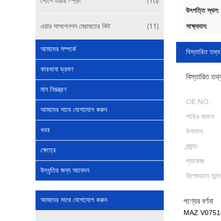
পোর্শে এয়ার স্প্রিং
(10)
উৎপত্তি স্থল:
এয়ার সাসপেনশন মেরামতের কিট
(11)
সাক্ষ্যদান:
আমাদের সম্পর্কে
বিস্তারিত তথ্য
কারখানা ভ্রমণ
বিস্তারিত তথ্
মান নিয়ন্ত্রণ
OE NO.:
আমাদের সাথে যোগাযোগ করুন
গাড়ির মডেল:
খবর
উপাদান:
ব্র্যান্ড:
ক্ষেত্রে
প্যাকেজ:
উদ্ধৃতির জন্য আবেদন
বিশেষভাবে তুলে
আমাদের সাথে যোগাযোগ করুন
পণ্যের বর্ণনা
MAZ V075195 