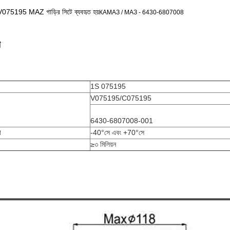
 V075195 MAZ গাড়ির সিটে ব্যবহৃত হয়
КАМАЗ / МАЗ - 6430-6807008
া
1S 075195
V075195/C075195
6430-6807008-001
া
-40°সে এবং +70°সে
≥৩ মিলিয়ন