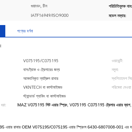
গুয়াংডং, চীন
পরিচিতিমুলক নাম:
IATF16949/ISO9000
মডেল নম্বার:
পণ্যের বর্ণনা
য
V075195/C075195
ওয়ারেন্টি:
বাস/ট্রাক ও ট্রেলারের জন্য
নমুনা:
আমদানিকৃত ন্যাট্রুল রাবার
স্থগিতাদেশ সিস
VKNTECH বা কাস্টমাইজড
পরিষেবা দেওয়া 
স্ট্যান্ডার্ড প্যাকিং বা কাস্টমাইজড
 ধরা:
MAZ V075195 সিট এয়ার স্প্রিং
,
V075195 C075195 ট্রেলার এয়ার ব্যাগ
এয়ার রাবার OEM V075195/C075195 এয়ার স্প্রিংস 6430-6807008-001 এর বসার 