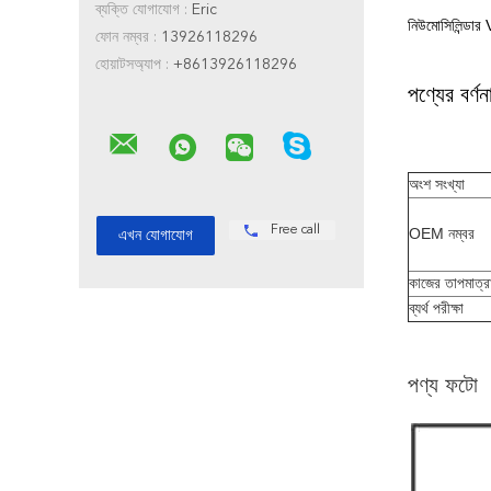
ব্যক্তি যোগাযোগ :
Eric
নিউমোসিলিন্ডার
ফোন নম্বর :
13926118296
হোয়াটসঅ্যাপ :
+8613926118296
পণ্যের বর্ণন
অংশ সংখ্যা
Free call
OEM নম্বর
কাজের তাপমাত্র
ব্যর্থ পরীক্ষা
পণ্য ফটো