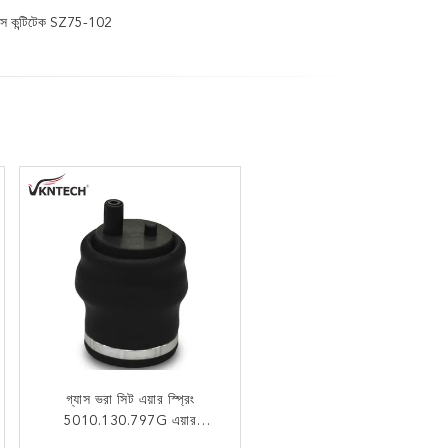
েলোস কন্টিটেক SZ75-102
হেভি ডিউটি ​​সিট এয়ার স্প্রিং W02-
গ্যাস ভরা সিট এয়ার স্প্রিং
358-7046 LINK 1102-0022
5010.130.797G এয়ার
সাসপেনশন বেলো SZ50-9 রেনল্ট
GMC PETE