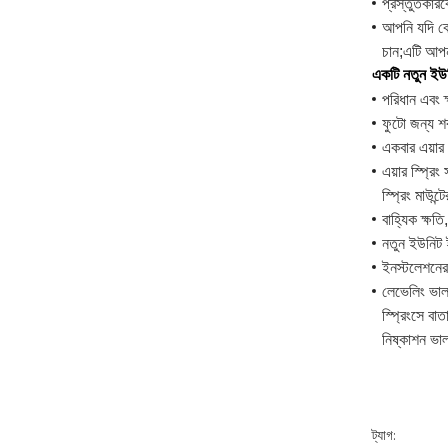
প্রস্তুতকার
আপনি যদি কো
চান;এটি আপন
একটি নতুন ইউনি
পরিধান এবং 
ফুটো জন্য শ
একবার এয়ার 
এয়ার স্প্রি
স্প্রিং মাউন
বাহ্যিক ক্ষতি
নতুন ইউনিট ই
ইনস্টলেশনের 
লেভেলিং ভাল
স্প্রিংসে বা
নিষ্কাশন ভা
ট্যাগ: