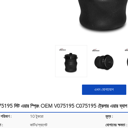
এখন যোগাযোগ
95 সিট এয়ার স্প্রিং OEM V075195 C075195 ট্রেলার এয়ার ব্
 পরিমাণ :
10 টুকরো
মূল্য :
ণ :
কার্টন/প্যালেট
যোগানের ক্ষমতা :