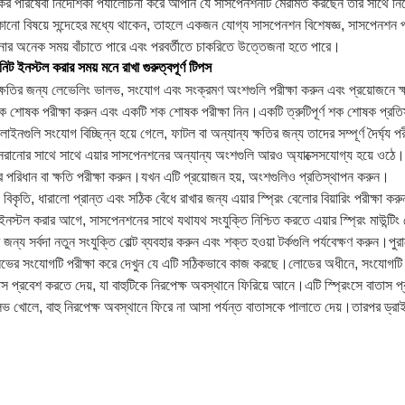
কের পরিষেবা নির্দেশিকা পর্যালোচনা করে আপনি যে সাসপেনশনটি মেরামত করছেন তার সাথে 
নো বিষয়ে সন্দেহের মধ্যে থাকেন, তাহলে একজন যোগ্য সাসপেনশন বিশেষজ্ঞ, সাসপেনশন প্রস
ার অনেক সময় বাঁচাতে পারে এবং পরবর্তীতে চাকরিতে উত্তেজনা হতে পারে।
ট ইনস্টল করার সময় মনে রাখা গুরুত্বপূর্ণ টিপস
ক্ষতির জন্য লেভেলিং ভালভ, সংযোগ এবং সংক্রমণ অংশগুলি পরীক্ষা করুন এবং প্রয়োজনে ক
ক শোষক পরীক্ষা করুন এবং একটি শক শোষক পরীক্ষা নিন।একটি ত্রুটিপূর্ণ শক শোষক প্রত
লাইনগুলি সংযোগ বিচ্ছিন্ন হয়ে গেলে, ফাটল বা অন্যান্য ক্ষতির জন্য তাদের সম্পূর্ণ দৈর্ঘ্য 
ং সরানোর সাথে সাথে এয়ার সাসপেনশনের অন্যান্য অংশগুলি আরও অ্যাক্সেসযোগ্য হয়ে ওঠে।ফ্রেম
্টের পরিধান বা ক্ষতি পরীক্ষা করুন।যখন এটি প্রয়োজন হয়, অংশগুলিও প্রতিস্থাপন করুন।
, বিকৃতি, ধারালো প্রান্ত এবং সঠিক বেঁধে রাখার জন্য এয়ার স্প্রিং বেলোর বিয়ারিং পরীক্ষা ক
নস্টল করার আগে, সাসপেনশনের সাথে যথাযথ সংযুক্তি নিশ্চিত করতে এয়ার স্প্রিং মাউন্টিং
জন্য সর্বদা নতুন সংযুক্তি বোল্ট ব্যবহার করুন এবং শক্ত হওয়া টর্কগুলি পর্যবেক্ষণ করুন।প
ভের সংযোগটি পরীক্ষা করে দেখুন যে এটি সঠিকভাবে কাজ করছে।লোডের অধীনে, সংযোগটি ন
তাস প্রবেশ করতে দেয়, যা বাহুটিকে নিরপেক্ষ অবস্থানে ফিরিয়ে আনে।এটি স্প্রিংসে বাতাস 
লভ খোলে, বাহু নিরপেক্ষ অবস্থানে ফিরে না আসা পর্যন্ত বাতাসকে পালাতে দেয়।তারপর ড্