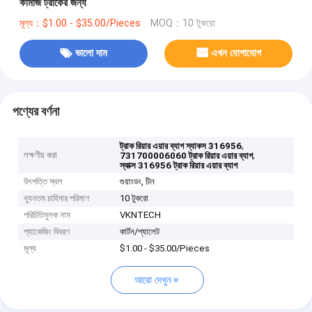
কামাজ ট্রাকের জন্য
মূল্য：$1.00 - $35.00/Pieces
MOQ：10 টুকরো
ভালো দাম
এখন যোগাযোগ
পণ্যের বর্ণনা
,
ট্রাক রিয়ার এয়ার ব্যাগ স্যাকস 316956
লক্ষণীয় করা
,
731700006060 ট্রাক রিয়ার এয়ার ব্যাগ
স্যাক্স 316956 ট্রাক রিয়ার এয়ার ব্যাগ
উৎপত্তি স্থল
গুয়াংডং, চীন
ন্যূনতম চাহিদার পরিমাণ
10 টুকরো
পরিচিতিমুলক নাম
VKNTECH
প্যাকেজিং বিবরণ
কার্টন/প্যালেট
মূল্য
$1.00 - $35.00/Pieces
আরো দেখুন