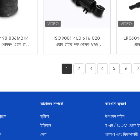
498 836MBK4
ISO9001 4L0 616 020
LR060403 
ক শোষক/ এয়ার রাইড
এয়ার রাইড শক শোষক VW
রোভ
েম ফায়ারস্টোন এয়ার
PHAETON 7L8 616 020C
LR04
W01-M58-8705
LR06
 যোগাযোগ
এখন যোগাযোগ
1
2
3
4
5
6
7
আমাদের সম্পর্কে
কারখানা ভ্রমণ
্রিংস
ভূমিকা
উৎপাদন লাইন
ইতিহাস
ই এম / ODM থেকে ইন
স
সেবা
গবেষণা এবং বিকাশকারী