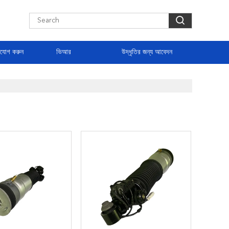
াযোগ করুন
ভিআর
উদ্ধৃতির জন্য আবেদন