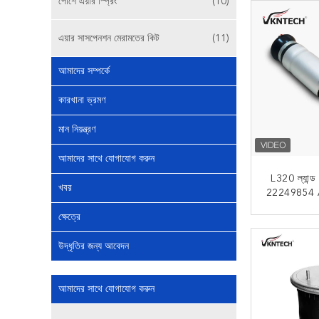
পোর্শে এয়ার স্প্রিং
(10)
এয়ার সাসপেনশন মেরামতের কিট
(11)
আমাদের সম্পর্কে
কারখানা ভ্রমণ
মান নিয়ন্ত্রণ
আমাদের সাথে যোগাযোগ করুন
L320 ল্যান্ড 
খবর
22249854 
AD এয়ার স
ক্ষেত্রে
এখন
উদ্ধৃতির জন্য আবেদন
আমাদের সাথে যোগাযোগ করুন