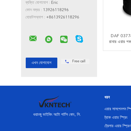
ব্যক্তি যোগাযোগ :
Eric
ফোন নম্বর :
13926118296
হোয়াটসঅ্যাপ :
+8613926118296
DAF 0377
রাবার এয়ার শ
সাসপেনশন সিস্ট
স্প্রিং 
এখন
Free call
ধরন
এয়ার সাসপেনশন স্প
গুয়াংজু ভাইকিং অটো পার্টস কোং, লি.
ট্রাক এয়ার স্প্রিং
ট্রেলার এয়ার স্প্রিং