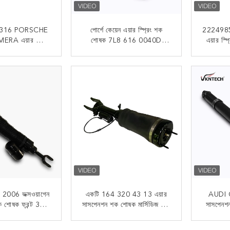
316 PORSCHE
পোর্শে কেয়েন এয়ার স্প্রিং শক
22249856
A এয়ার স্প্রিং
শোষক 7L8 616 0040D
এয়ার স
 97033353311
AUDI Q7 VW TOUAREG
1
 যোগাযোগ
এখন যোগাযোগ
006 ভক্সওয়াগেন
একটি 164 320 43 13 এয়ার
AUDI 
 শক শোষক ফ্রন্ট 3D7
সাসপেনশন শক শোষক মার্সিডিজ বেঞ্জ
সাসপেনশ
16 040
ডব্লিউ164 জিএল/এমএল ক্লাসের
TOUARE
জন্য
ZF 4
 যোগাযোগ
এখন যোগাযোগ