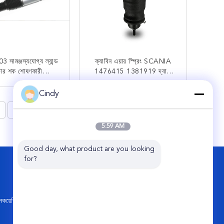
সামঞ্জস্যযোগ্য ল্যান্ড
ক্যাবিন এয়ার স্প্রিং SCANIA
ার শক শোষণকারী
1476415 1381919 দ্বারা
5833 LR052788
প্রতিস্থাপিত 1381904
0401 LR060155
1397400 1435859
Cindy
এখন যোগাযোগ
এখন যোগাযোগ
1485852 (শক শোষক)
8
>
94/114/144 ক্যাবিন এয়ার
স্প্রিং (ফ্রন্ট) মোন্রো CB0030
5:59 AM
(বেলস) CB0010 (শক শোষক)
Good day, what product are you looking 
for?
আমাদের সাথে যোগাযোগ করুন
Guangzhou Viking Auto Parts Co., Ltd.
নং 11 জিকিয়াং ২য় রোড, পার্ল ইন্ডাস্ট্রিয়াল পার্ক, কংহুয়া,
কয়েরি
গুয়াংজু সিটি, চীন