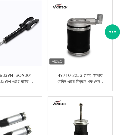
6039N ISO9001
49710-2253 রাবার ইস্পাত
39M এয়ার রাইড শক
কেবিন এয়ার স্প্রিংস শক শোষক
ক VW PHAETON
VKNTECH 1S2253 জন্য
P6616039K
HINO
এখন যোগাযোগ
এখন যোগাযোগ