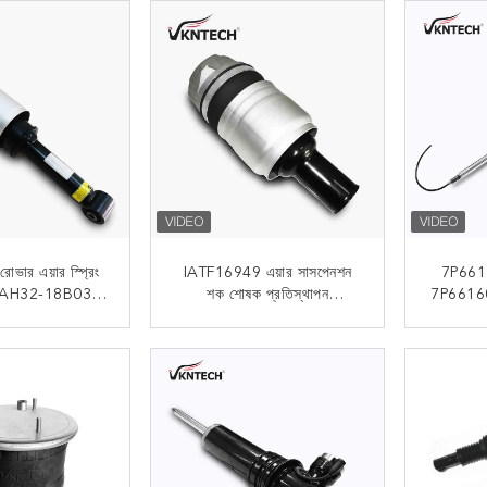
রোভার এয়ার স্প্রিং
IATF16949 এয়ার সাসপেনশন
7P661
AH32-18B036-
শক শোষক প্রতিস্থাপন
7P66160
াসপেনশন শক শোষক
7P6616040L 7P6616040K
শোষ
7
 যোগাযোগ
এখন যোগাযোগ