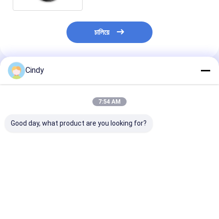
চালিয়ে
Cindy
প্রস্তাবিত পণ্য
7:54 AM
Good day, what product are you looking for?
ট্রেলার এয়ার স্প্রিং এসএএফ
ট্রেলার এয়ার স্প্রিং নিউওয়ে
ট্রেলার এয়ার স্প্রিং
2923 AR211/AR212
21215632
2618V 3.229.0
AR219/AR313
RVIBERTOJA
Contitech 40
2.229.0003.00
45402002 DAF
Firestone W0
2.229.2103.00
1384273 GRANNING
0756 1T17BS-
ভালো দাম
ভালো দাম
ভালো দাম
2.229.2403.00
15635 VKNTECH
Goodyear 1R1
2.229.2603.00 K661B
1K6345 দ্বারা প্রতিস্থাপিত
ফিনিক্স 1DK22E9 