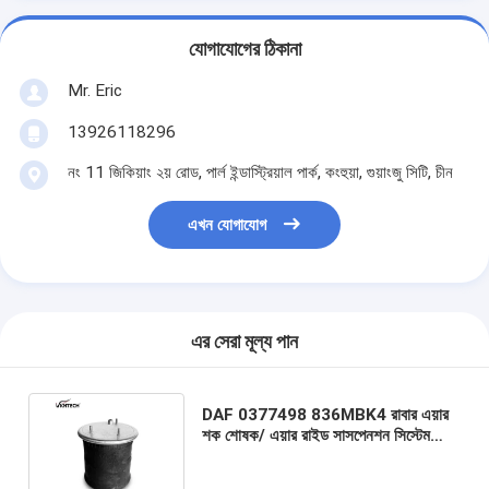
যোগাযোগের ঠিকানা
Mr. Eric
13926118296
নং 11 জিকিয়াং ২য় রোড, পার্ল ইন্ডাস্ট্রিয়াল পার্ক, কংহুয়া, গুয়াংজু সিটি, চীন
এখন যোগাযোগ
এর সেরা মূল্য পান
DAF 0377498 836MBK4 রাবার এয়ার
শক শোষক/ এয়ার রাইড সাসপেনশন সিস্টেম
ফায়ারস্টোন এয়ার স্প্রিং W01-M58-8705