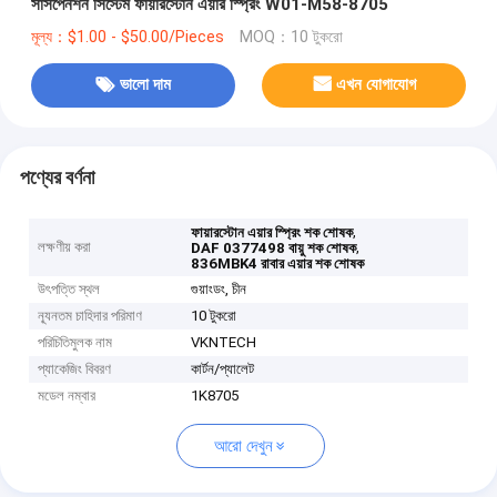
সাসপেনশন সিস্টেম ফায়ারস্টোন এয়ার স্প্রিং W01-M58-8705
মূল্য：$1.00 - $50.00/Pieces
MOQ：10 টুকরো
ভালো দাম
এখন যোগাযোগ
পণ্যের বর্ণনা
,
ফায়ারস্টোন এয়ার স্প্রিং শক শোষক
লক্ষণীয় করা
,
DAF 0377498 বায়ু শক শোষক
836MBK4 রাবার এয়ার শক শোষক
উৎপত্তি স্থল
গুয়াংডং, চীন
ন্যূনতম চাহিদার পরিমাণ
10 টুকরো
পরিচিতিমুলক নাম
VKNTECH
প্যাকেজিং বিবরণ
কার্টন/প্যালেট
মডেল নম্বার
1K8705
আরো দেখুন