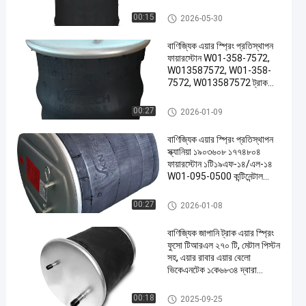
Contitech 810MB ৪র্থ
ফায়ারস্টোন W01-M58-6345
ট্রাক এয়ার স্প্রিং
00:15
2026-05-30
W01-M58-8775 গুডইয়ার
1R14-059 VKNTECH
বাণিজ্যিক এয়ার স্প্রিং প্রতিস্থাপন
1K6345 দ্বারা প্রতিস্থাপিত
ফায়ারস্টোন W01-358-7572,
W013587572, W01-358-
7572, W013587572 ট্রাক
এয়ার স্প্রিং প্রতিস্থাপন ফায়ারস্টোন
W01-M58-7572,
ট্রাক এয়ার স্প্রিং
00:27
2026-01-09
W01M587572, W01-M58-
7572, W01M587572
বাণিজ্যিক এয়ার স্প্রিং প্রতিস্থাপন
স্ক্যানিয়া ১৯০৩৬০৮ ১৭৭৪৮০৪
ফায়ারস্টোন ১টি১৯এফ-১৪/এল-১৪
W01-095-0500 কন্টিনেন্টাল
৪913NP02 ট্রাক স্প্রিংসিএফ
গোম্মা ১টি১৯ই-৯৩ ফিনিক্স
ট্রাক এয়ার স্প্রিং
00:27
2026-01-08
১ডি২৮এইচ১৬ ফায়ারস্টোন W01
095 0500
বাণিজ্যিক জাপানি ট্রাক এয়ার স্প্রিং
ফুসো টিআরএল ২৭০ টি, মেটাল পিস্টন
সহ, এয়ার রাবার এয়ার বেলো
ভিকেএনটেক ১কে৬৮৩৪ দ্বারা
প্রতিস্থাপিত
ট্রাক এয়ার স্প্রিং
00:18
2025-09-25