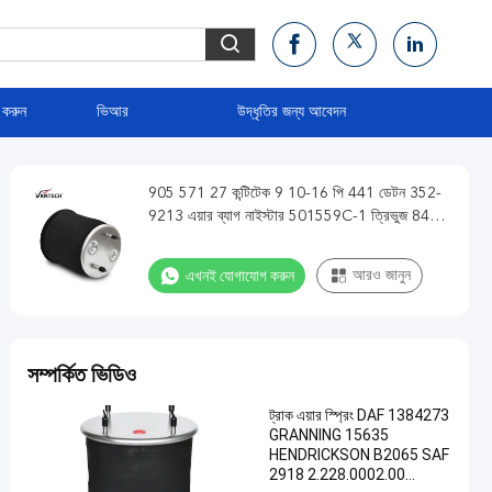
 করুন
ভিআর
উদ্ধৃতির জন্য আবেদন
905 571 27 কন্টিটেক 9 10-16 পি 441 ডেটন 352-
9213 এয়ার ব্যাগ নাইস্টার 501559C-1 ত্রিভুজ 8407
VKCTECH 1K9213
এখনই যোগাযোগ করুন
আরও জানুন
সম্পর্কিত ভিডিও
ট্রাক এয়ার স্প্রিং DAF 1384273
GRANNING 15635
HENDRICKSON B2065 SAF
2918 2.228.0002.00