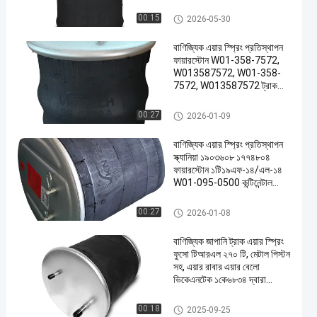
Contitech 810MB ৪র্থ
ফায়ারস্টোন W01-M58-6345
ট্রাক এয়ার স্প্রিং
00:15
2026-05-30
W01-M58-8775 গুডইয়ার
1R14-059 VKNTECH
বাণিজ্যিক এয়ার স্প্রিং প্রতিস্থাপন
1K6345 দ্বারা প্রতিস্থাপিত
ফায়ারস্টোন W01-358-7572,
W013587572, W01-358-
7572, W013587572 ট্রাক
এয়ার স্প্রিং প্রতিস্থাপন ফায়ারস্টোন
W01-M58-7572,
ট্রাক এয়ার স্প্রিং
00:27
2026-01-09
W01M587572, W01-M58-
7572, W01M587572
বাণিজ্যিক এয়ার স্প্রিং প্রতিস্থাপন
স্ক্যানিয়া ১৯০৩৬০৮ ১৭৭৪৮০৪
ফায়ারস্টোন ১টি১৯এফ-১৪/এল-১৪
W01-095-0500 কন্টিনেন্টাল
৪913NP02 ট্রাক স্প্রিংসিএফ
গোম্মা ১টি১৯ই-৯৩ ফিনিক্স
ট্রাক এয়ার স্প্রিং
00:27
2026-01-08
১ডি২৮এইচ১৬ ফায়ারস্টোন W01
095 0500
বাণিজ্যিক জাপানি ট্রাক এয়ার স্প্রিং
ফুসো টিআরএল ২৭০ টি, মেটাল পিস্টন
সহ, এয়ার রাবার এয়ার বেলো
ভিকেএনটেক ১কে৬৮৩৪ দ্বারা
প্রতিস্থাপিত
ট্রাক এয়ার স্প্রিং
00:18
2025-09-25