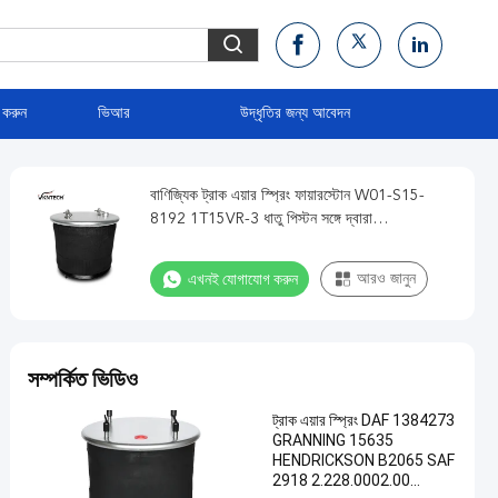
 করুন
ভিআর
উদ্ধৃতির জন্য আবেদন
বাণিজ্যিক ট্রাক এয়ার স্প্রিং ফায়ারস্টোন W01-S15-
8192 1T15VR-3 ধাতু পিস্টন সঙ্গে দ্বারা
Vkntech1K6256
এখনই যোগাযোগ করুন
আরও জানুন
সম্পর্কিত ভিডিও
ট্রাক এয়ার স্প্রিং DAF 1384273
GRANNING 15635
HENDRICKSON B2065 SAF
2918 2.228.0002.00