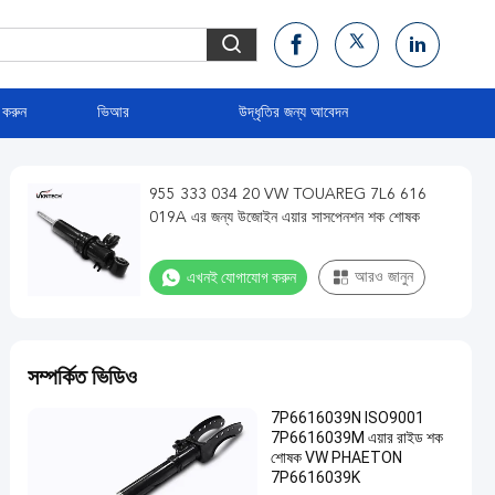
 করুন
ভিআর
উদ্ধৃতির জন্য আবেদন
955 333 034 20 VW TOUAREG 7L6 616
019A এর জন্য উজোইন এয়ার সাসপেনশন শক শোষক
এখনই যোগাযোগ করুন
আরও জানুন
সম্পর্কিত ভিডিও
7P6616039N ISO9001
7P6616039M এয়ার রাইড শক
শোষক VW PHAETON
7P6616039K