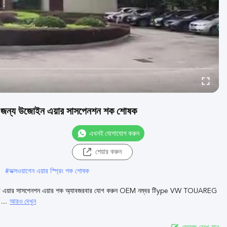
য উজোইন এয়ার সাসপেনশন শক শোষক
এখনই যোগাযোগ করুন
শেয়ার করুন
#
ভক্সওয়াগেন এয়ার স্প্রিং শক শোষক
য়ার সাসপেনশন এয়ার শক অ্যাবজরবার যোগ করুন OEM নম্বর টিype VW TOUAREG
আরও দেখুন
...