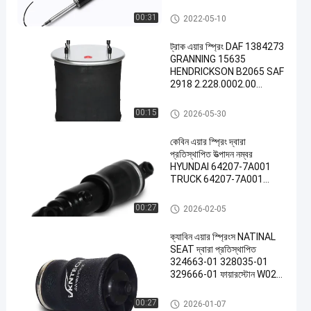
ভক্সওয়াগেন এয়ার স্প্রিং
00:31
2022-05-10
ট্রাক এয়ার স্প্রিং DAF 1384273
GRANNING 15635
HENDRICKSON B2065 SAF
2918 2.228.0002.00
Contitech 810MB ৪র্থ
ফায়ারস্টোন W01-M58-6345
ট্রাক এয়ার স্প্রিং
00:15
2026-05-30
W01-M58-8775 গুডইয়ার
1R14-059 VKNTECH
কেবিন এয়ার স্প্রিং দ্বারা
1K6345 দ্বারা প্রতিস্থাপিত
প্রতিস্থাপিত উত্পাদন নম্বর
HYUNDAI 64207-7A001
TRUCK 64207-7A001
VKNTECH 1S64207 জন্য
কেবিন এয়ার স্প্রিংস
00:27
2026-02-05
ক্যাবিন এয়ার স্প্রিংস NATINAL
SEAT দ্বারা প্রতিস্থাপিত
324663-01 328035-01
329666-01 ফায়ারস্টোন W02-
N19-7059 W02-N19-7069
W02-N19-7084
কেবিন এয়ার স্প্রিংস
00:27
2026-01-07