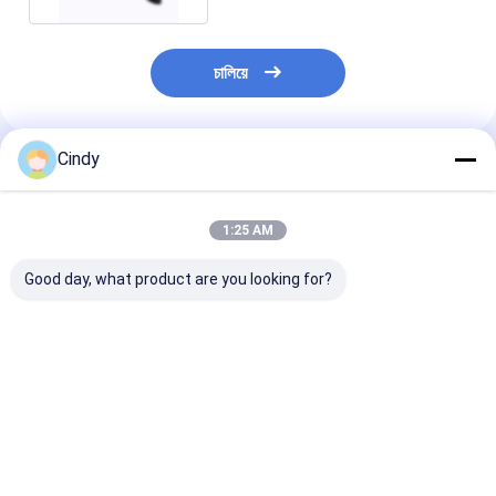
চালিয়ে
Cindy
প্রস্তাবিত পণ্য
1:25 AM
Good day, what product are you looking for?
7P6616039N
ADS ফ্রন্ট 7L8 616
ISO9001 4L0 6
ISO9001
0040D সহ VW
এয়ার রাইড শক শো
7P6616039M এয়ার রাইড
TOUAREG এয়ার
PHAETON 7L8
শক শোষক VW
সাসপেনশন এয়ার স্প্রিং স্ট্রুট
020C
PHAETON
ভালো দাম
ভালো দাম
ভালো দাম
7P6616039K