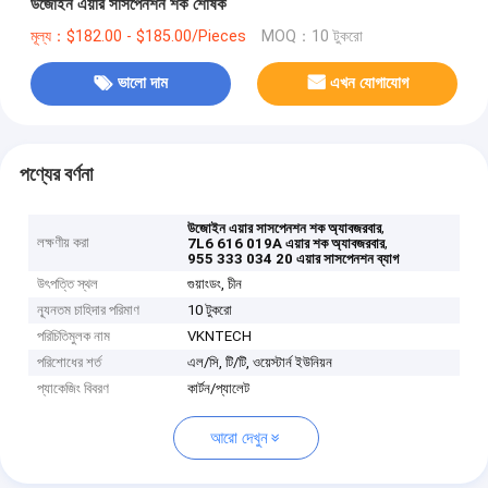
উজোইন এয়ার সাসপেনশন শক শোষক
মূল্য：$182.00 - $185.00/Pieces
MOQ：10 টুকরো
ভালো দাম
এখন যোগাযোগ
পণ্যের বর্ণনা
,
উজোইন এয়ার সাসপেনশন শক অ্যাবজরবার
লক্ষণীয় করা
,
7L6 616 019A এয়ার শক অ্যাবজরবার
955 333 034 20 এয়ার সাসপেনশন ব্যাগ
উৎপত্তি স্থল
গুয়াংডং, চীন
ন্যূনতম চাহিদার পরিমাণ
10 টুকরো
পরিচিতিমুলক নাম
VKNTECH
পরিশোধের শর্ত
এল/সি, টি/টি, ওয়েস্টার্ন ইউনিয়ন
প্যাকেজিং বিবরণ
কার্টন/প্যালেট
আরো দেখুন