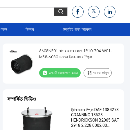
 করুন
ভিআর
উদ্ধৃতির জন্য আবেদন
6608NP01 রাবার এয়ার বেলো 1R10-704 W01-
M58-6030 ভলভো ট্রাক এয়ার স্প্রিং
এখনই যোগাযোগ করুন
আরও জানুন
সম্পর্কিত ভিডিও
ট্রাক এয়ার স্প্রিং DAF 1384273
GRANNING 15635
HENDRICKSON B2065 SAF
2918 2.228.0002.00