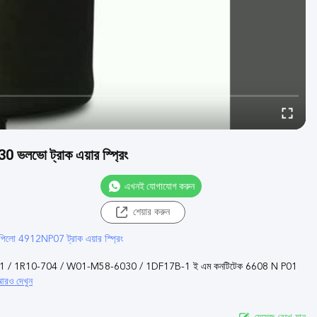
ভো ট্রাক এয়ার স্প্রিং
এখনই যোগাযোগ করুন
শেয়ার করুন
পিলো 4912NP07 ট্রাক এয়ার স্প্রিং
েলো 6608NP01 / 1R10-704 / W01-M58-6030 / 1DF17B-1 ই এম কনটিটেক 6608 N P01
রও দেখুন