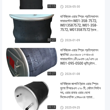
Contitech 810MB ৪র্থ
ফায়ারস্টোন W01-M58-6345
ট্রাক এয়ার স্প্রিং
00:15
2026-05-30
W01-M58-8775 গুডইয়ার
1R14-059 VKNTECH
বাণিজ্যিক এয়ার স্প্রিং প্রতিস্থাপন
1K6345 দ্বারা প্রতিস্থাপিত
ফায়ারস্টোন W01-358-7572,
W013587572, W01-358-
7572, W013587572 ট্রাক
এয়ার স্প্রিং প্রতিস্থাপন ফায়ারস্টোন
W01-M58-7572,
ট্রাক এয়ার স্প্রিং
00:27
2026-01-09
W01M587572, W01-M58-
7572, W01M587572
বাণিজ্যিক এয়ার স্প্রিং প্রতিস্থাপন
স্ক্যানিয়া ১৯০৩৬০৮ ১৭৭৪৮০৪
ফায়ারস্টোন ১টি১৯এফ-১৪/এল-১৪
W01-095-0500 কন্টিনেন্টাল
৪913NP02 ট্রাক স্প্রিংসিএফ
গোম্মা ১টি১৯ই-৯৩ ফিনিক্স
ট্রাক এয়ার স্প্রিং
00:27
2026-01-08
১ডি২৮এইচ১৬ ফায়ারস্টোন W01
095 0500
বাণিজ্যিক জাপানি ট্রাক এয়ার স্প্রিং
ফুসো টিআরএল ২৭০ টি, মেটাল পিস্টন
সহ, এয়ার রাবার এয়ার বেলো
ভিকেএনটেক ১কে৬৮৩৪ দ্বারা
প্রতিস্থাপিত
ট্রাক এয়ার স্প্রিং
00:18
2025-09-25