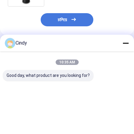
চালিয়ে
Cindy
প্রস্তাবিত পণ্য
10:35 AM
Good day, what product are you looking for?
কেবিন এয়ার স্প্রিং ম্যাক
কেবিন এয়ার স্প্রিং ম্যাক
কেবিন এয়ার স্প্রিং ম্য
ABSZ70-7001
227QS34B E-FS7007
227QS42M
227QS33 GY 1S4-
PAI FAS-4905
25165143 PAI 
007 TRP AS70010
FS7007 ফায়ারস্টোন
5059 GOODYE
ট্রায়াঙ্গল AS-5001
W02-358-7007
1S4-173 VKN
ভালো দাম
ভালো দাম
ভালো দাম
ফায়ারস্টোন W02-358-
VKNTECH 1S7007
1S4173 দ্বারা প্রতি
7031 VKNTECH
দ্বারা প্রতিস্থাপিত