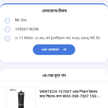
যোগাযোগের ঠিকানা
Mr. Eric
13926118296
নং 11 জিকিয়াং ২য় রোড, পার্ল ইন্ডাস্ট্রিয়াল পার্ক, কংহুয়া, গুয়াংজু সিটি, চীন
এখন যোগাযোগ
এর সেরা মূল্য পান
VKNTECH 1S7207 এয়ার স্প্রিংস ট্রাকের
জন্য পিছনের বেলস W02-358-7207 1S5-
175 18-40977-000 18-52651-000
VKNTECH 1S7207