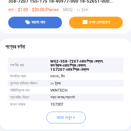
358-7207 1S5-175 18-40977-000 18-52651-000
VKNTECH 1S7207
মূল্য：$1.00 - $30.00/Pieces
MOQ：১০ টুকরা
ভালো দাম
এখন যোগাযোগ
পণ্যের বর্ণনা
,
W02-358-7207 এয়ার স্প্রিং বেল্লস
লক্ষণীয় করা
,
বাস ট্রাক এয়ার স্প্রিং বেল্লস
1S7207 এয়ার স্প্রিং বেল্লস
উৎপত্তি স্থল
গুয়াংডং, চীন
ন্যূনতম চাহিদার পরিমাণ
১০ টুকরা
পরিচিতিমুলক নাম
VKNTECH
প্যাকেজিং বিবরণ
শক্ত কাগজ/প্যালেট
মডেল নম্বার
1S7207
আরো দেখুন