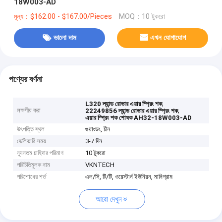
18W003-AD
মূল্য：$162.00 - $167.00/Pieces
MOQ：10 টুকরো
ভালো দাম
এখন যোগাযোগ
পণ্যের বর্ণনা
,
L320 ল্যান্ড রোভার এয়ার স্প্রিং শক
লক্ষণীয় করা
,
22249856 ল্যান্ড রোভার এয়ার স্প্রিং শক
এয়ার স্প্রিং শক শোষক AH32-18W003-AD
উৎপত্তি স্থল
গুয়াংডং, চীন
ডেলিভারি সময়
3-7 দিন
ন্যূনতম চাহিদার পরিমাণ
10 টুকরো
পরিচিতিমুলক নাম
VKNTECH
পরিশোধের শর্ত
এল/সি, টি/টি, ওয়েস্টার্ন ইউনিয়ন, মানিগ্রাম
আরো দেখুন