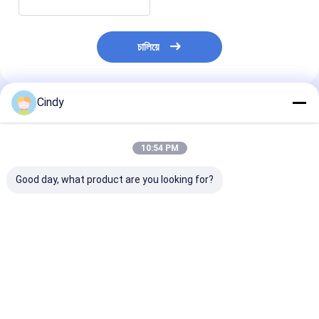
চালিয়ে
Cindy
প্রস্তাবিত পণ্য
10:54 PM
Good day, what product are you looking for?
ল্যান্ড রোভার L320 এয়ার
সামনে বাম ল্যান্ড রোভার এয়ার
RNB 501410
স্প্রিং শক শোষণকারী পিছনের
স্প্রিং LR045833 এয়ার
LR032570 রেঞ্জ র
ডানদিকে AH32-18W003-
সাসপেনশন শক শোষক
L322 রিয়ার শক শো
AD
প্রতিস্থাপন নতুন আর
500550
ভালো দাম
ভালো দাম
ভালো দাম