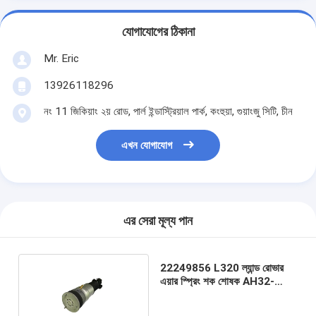
যোগাযোগের ঠিকানা
Mr. Eric
13926118296
নং 11 জিকিয়াং ২য় রোড, পার্ল ইন্ডাস্ট্রিয়াল পার্ক, কংহুয়া, গুয়াংজু সিটি, চীন
এখন যোগাযোগ
এর সেরা মূল্য পান
22249856 L320 ল্যান্ড রোভার
এয়ার স্প্রিং শক শোষক AH32-
18W003-AD