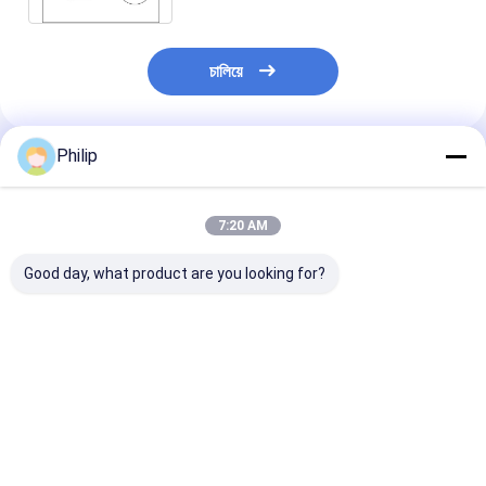
চালিয়ে
Philip
প্রস্তাবিত পণ্য
7:20 AM
Good day, what product are you looking for?
ট্রাক এয়ার স্প্রিং DAF
ট্রাক এয়ার স্প্রিং কন্টিটেক
ট্রাক এয়ার স্প্রিং জন্য
1384273 GRANNING
6632 এন পি01 গুডইয়ার
5.010.557৬২২।
15635
1R11-859 1R11-816
010.630.৪৫৭
HENDRICKSON
1R11-880 1R11-908
৭.421.978.484
B2065 SAF 2918
566-22-3-560 566-
21978490 207
ভালো দাম
ভালো দাম
ভালো দাম
2.228.0002.00
22-3-532 566-22-3-
ContiTech 491
Contitech 810MB ৪র্থ
532 566-22-3-532
P01 VKNTECH