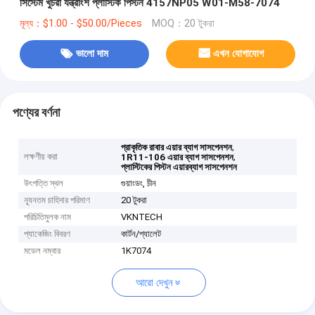
সিস্টেম খুচরা যন্ত্রাংশ প্লাস্টিক পিস্টন 4157NP05 W01-M58-7074
মূল্য：$1.00 - $50.00/Pieces
MOQ：20 টুকরা
ভালো দাম
এখন যোগাযোগ
পণ্যের বর্ণনা
,
প্রাকৃতিক রাবার এয়ার ব্যাগ সাসপেনশন
লক্ষণীয় করা
,
1R11-106 এয়ার ব্যাগ সাসপেনশন
প্লাস্টিকের পিস্টন এয়ারব্যাগ সাসপেনশন
উৎপত্তি স্থল
গুয়াংডং, চীন
ন্যূনতম চাহিদার পরিমাণ
20 টুকরা
পরিচিতিমুলক নাম
VKNTECH
প্যাকেজিং বিবরণ
কার্টন/প্যালেট
মডেল নম্বার
1K7074
আরো দেখুন