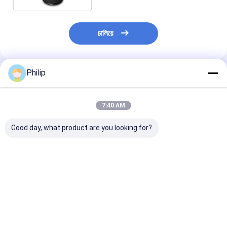
চালিয়ে
Philip
প্রস্তাবিত পণ্য
7:40 AM
Good day, what product are you looking for?
ট্রাক এয়ার স্প্রিং DAF
ট্রাক এয়ার স্প্রিং কন্টিটেক
ট্রাক এয়ার স্প্রিং জন্য
1384273 GRANNING
6632 এন পি01 গুডইয়ার
5.010.557৬২২।
15635
1R11-859 1R11-816
010.630.৪৫৭
HENDRICKSON
1R11-880 1R11-908
৭.421.978.484
B2065 SAF 2918
566-22-3-560 566-
21978490 207
ভালো দাম
ভালো দাম
ভালো দাম
2.228.0002.00
22-3-532 566-22-3-
ContiTech 491
Contitech 810MB ৪র্থ
532 566-22-3-532
P01 VKNTECH