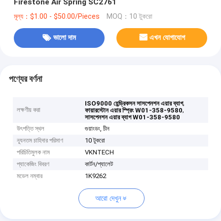
Firestone Air Spring SC2761
মূল্য：$1.00 - $50.00/Pieces
MOQ：10 টুকরো
ভালো দাম
এখন যোগাযোগ
পণ্যের বর্ণনা
,
ISO9000 হেন্ড্রিকসন সাসপেনশন এয়ার ব্যাগ
লক্ষণীয় করা
,
ফায়ারস্টোন এয়ার স্প্রিং W01-358-9580
সাসপেনশন এয়ার ব্যাগ W01-358-9580
উৎপত্তি স্থল
গুয়াংডং, চীন
ন্যূনতম চাহিদার পরিমাণ
10 টুকরো
পরিচিতিমুলক নাম
VKNTECH
প্যাকেজিং বিবরণ
কার্টন/প্যালেট
মডেল নম্বার
1K9262
আরো দেখুন